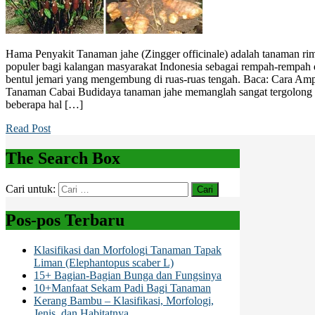
Hama Penyakit Tanaman jahe (Zingger officinale) adalah tanaman ri
populer bagi kalangan masyarakat Indonesia sebagai rempah-rempah d
bentul jemari yang mengembung di ruas-ruas tengah. Baca: Cara A
Tanaman Cabai Budidaya tanaman jahe memanglah sangat tergolong
beberapa hal […]
Read Post
The Search Box
Cari untuk:
Pos-pos Terbaru
Klasifikasi dan Morfologi Tanaman Tapak
Liman (Elephantopus scaber L)
15+ Bagian-Bagian Bunga dan Fungsinya
10+Manfaat Sekam Padi Bagi Tanaman
Kerang Bambu – Klasifikasi, Morfologi,
Jenis, dan Habitatnya