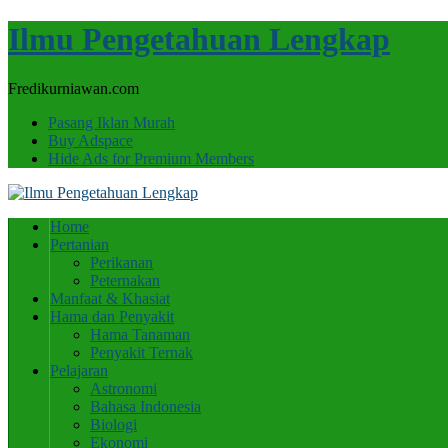
Ilmu Pengetahuan Lengkap
Fredikurniawan.com
Pasang Iklan Murah
Buy Adspace
Hide Ads for Premium Members
Home
Pertanian
Perikanan
Peternakan
Manfaat & Khasiat
Hama dan Penyakit
Hama Tanaman
Penyakit Ternak
Pelajaran
Astronomi
Bahasa Indonesia
Biologi
Ekonomi