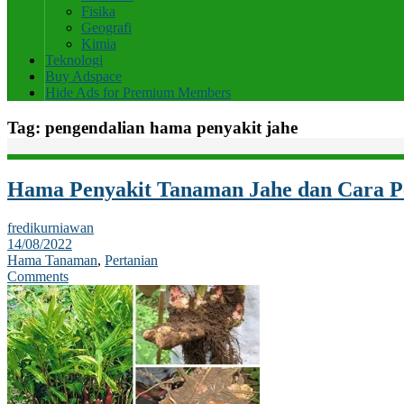
Fisika
Geografi
Kimia
Teknologi
Buy Adspace
Hide Ads for Premium Members
Tag:
pengendalian hama penyakit jahe
Hama Penyakit Tanaman Jahe dan Cara P
fredikurniawan
14/08/2022
Hama Tanaman
,
Pertanian
Comments