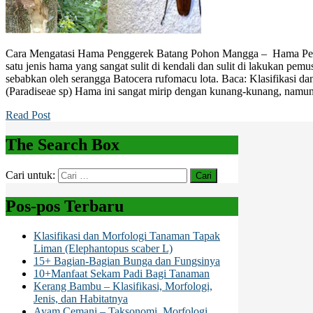
Cara Mengatasi Hama Penggerek Batang Pohon Mangga – Hama Peng
satu jenis hama yang sangat sulit di kendali dan sulit di lakukan pem
sebabkan oleh serangga Batocera rufomacu lota. Baca: Klasifikasi 
(Paradiseae sp) Hama ini sangat mirip dengan kunang-kunang, namun 
Read Post
The Search Box
Cari untuk:
Pos-pos Terbaru
Klasifikasi dan Morfologi Tanaman Tapak
Liman (Elephantopus scaber L)
15+ Bagian-Bagian Bunga dan Fungsinya
10+Manfaat Sekam Padi Bagi Tanaman
Kerang Bambu – Klasifikasi, Morfologi,
Jenis, dan Habitatnya
Ayam Cemani – Taksonomi, Morfologi,