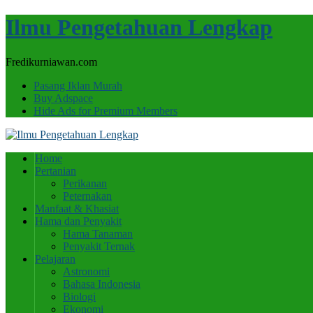
Ilmu Pengetahuan Lengkap
Fredikurniawan.com
Pasang Iklan Murah
Buy Adspace
Hide Ads for Premium Members
Home
Pertanian
Perikanan
Peternakan
Manfaat & Khasiat
Hama dan Penyakit
Hama Tanaman
Penyakit Ternak
Pelajaran
Astronomi
Bahasa Indonesia
Biologi
Ekonomi