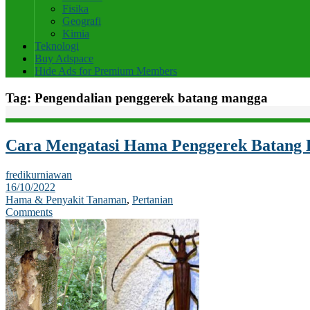
Fisika
Geografi
Kimia
Teknologi
Buy Adspace
Hide Ads for Premium Members
Tag:
Pengendalian penggerek batang mangga
Cara Mengatasi Hama Penggerek Batang
fredikurniawan
16/10/2022
Hama & Penyakit Tanaman
,
Pertanian
Comments