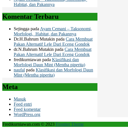
Habitat, dan Pakannya
Komentar Terbaru
Sejingga
pada
Ayam Cemani – Taksonomi,
Morfologi, Habitat, dan Pakannya
Dr.H.Bahrum Mutakin
pada
Cara Membuat
Pakan Alternatif Lele Dari Eceng Gondok
dr.N.Bahrum Mutakin
pada
Cara Membuat
Pakan Alternatif Lele Dari Eceng Gondok
fredikurniawan
pada
Klasifikasi dan
Morfologi Daun Mint (Mentha piperita)
naufal
pada
Klasifikasi dan Morfologi Daun
Mint (Mentha piperita)
Meta
Masuk
Feed entri
Feed komentar
WordPress.org
Fredikurniawan.com © 2023
Frontier Theme