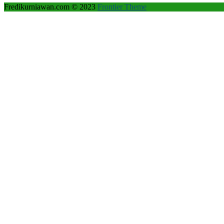
Fredikurniawan.com © 2023
Frontier Theme