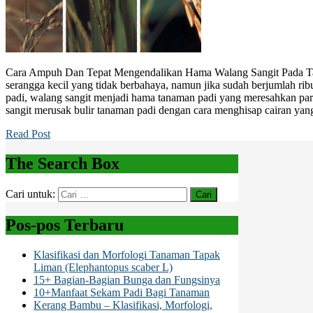
Cara Ampuh Dan Tepat Mengendalikan Hama Walang Sangit Pada T
serangga kecil yang tidak berbahaya, namun jika sudah berjumlah rib
padi, walang sangit menjadi hama tanaman padi yang meresahkan par
sangit merusak bulir tanaman padi dengan cara menghisap cairan yan
Read Post
The Search Box
Cari untuk:
Pos-pos Terbaru
Klasifikasi dan Morfologi Tanaman Tapak
Liman (Elephantopus scaber L)
15+ Bagian-Bagian Bunga dan Fungsinya
10+Manfaat Sekam Padi Bagi Tanaman
Kerang Bambu – Klasifikasi, Morfologi,