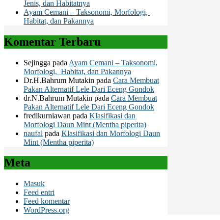
Jenis, dan Habitatnya
Ayam Cemani – Taksonomi, Morfologi,
Habitat, dan Pakannya
Komentar Terbaru
Sejingga
pada
Ayam Cemani – Taksonomi,
Morfologi, Habitat, dan Pakannya
Dr.H.Bahrum Mutakin
pada
Cara Membuat
Pakan Alternatif Lele Dari Eceng Gondok
dr.N.Bahrum Mutakin
pada
Cara Membuat
Pakan Alternatif Lele Dari Eceng Gondok
fredikurniawan
pada
Klasifikasi dan
Morfologi Daun Mint (Mentha piperita)
naufal
pada
Klasifikasi dan Morfologi Daun
Mint (Mentha piperita)
Meta
Masuk
Feed entri
Feed komentar
WordPress.org