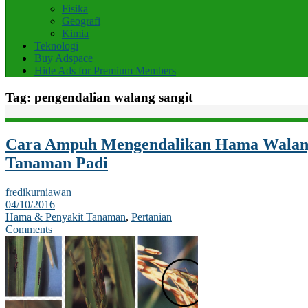
Fisika
Geografi
Kimia
Teknologi
Buy Adspace
Hide Ads for Premium Members
Tag:
pengendalian walang sangit
Cara Ampuh Mengendalikan Hama Walang
Tanaman Padi
fredikurniawan
04/10/2016
Hama & Penyakit Tanaman
,
Pertanian
Comments