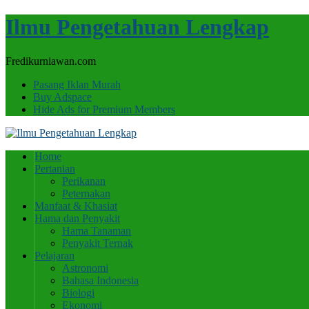
Ilmu Pengetahuan Lengkap
Fredikurniawan.com
Pasang Iklan Murah
Buy Adspace
Hide Ads for Premium Members
Home
Pertanian
Perikanan
Peternakan
Manfaat & Khasiat
Hama dan Penyakit
Hama Tanaman
Penyakit Ternak
Pelajaran
Astronomi
Bahasa Indonesia
Biologi
Ekonomi