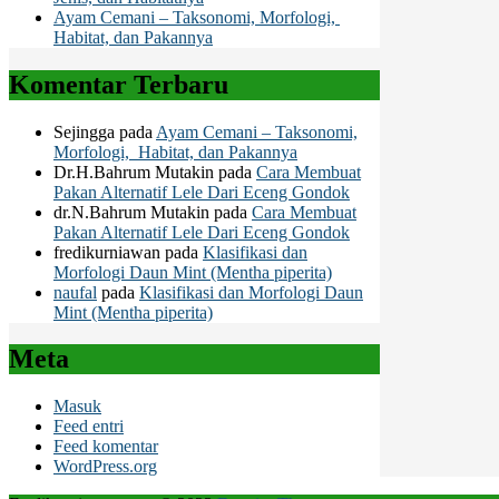
Ayam Cemani – Taksonomi, Morfologi,
Habitat, dan Pakannya
Komentar Terbaru
Sejingga
pada
Ayam Cemani – Taksonomi,
Morfologi, Habitat, dan Pakannya
Dr.H.Bahrum Mutakin
pada
Cara Membuat
Pakan Alternatif Lele Dari Eceng Gondok
dr.N.Bahrum Mutakin
pada
Cara Membuat
Pakan Alternatif Lele Dari Eceng Gondok
fredikurniawan
pada
Klasifikasi dan
Morfologi Daun Mint (Mentha piperita)
naufal
pada
Klasifikasi dan Morfologi Daun
Mint (Mentha piperita)
Meta
Masuk
Feed entri
Feed komentar
WordPress.org