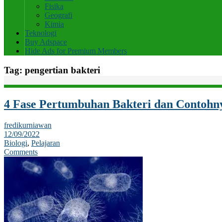
Fisika
Geografi
Kimia
Teknologi
Buy Adspace
Hide Ads for Premium Members
Tag:
pengertian bakteri
4 Fase Pertumbuhan Bakteri dan Contohn
fredikurniawan
12/09/2022
Biologi
,
Pelajaran
Comments