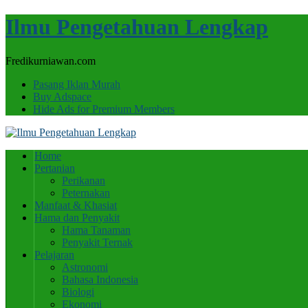
Ilmu Pengetahuan Lengkap
Fredikurniawan.com
Pasang Iklan Murah
Buy Adspace
Hide Ads for Premium Members
Home
Pertanian
Perikanan
Peternakan
Manfaat & Khasiat
Hama dan Penyakit
Hama Tanaman
Penyakit Ternak
Pelajaran
Astronomi
Bahasa Indonesia
Biologi
Ekonomi