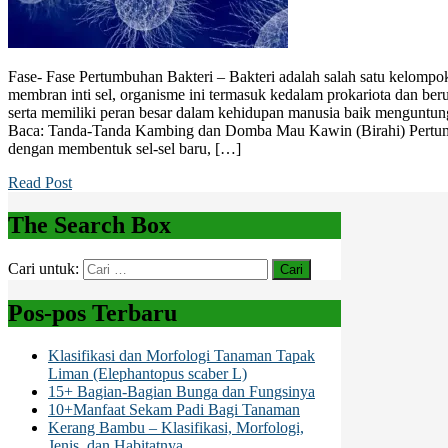
Fase- Fase Pertumbuhan Bakteri – Bakteri adalah salah satu kelompo
membran inti sel, organisme ini termasuk kedalam prokariota dan beruk
serta memiliki peran besar dalam kehidupan manusia baik mengunt
Baca: Tanda-Tanda Kambing dan Domba Mau Kawin (Birahi) Pertumbuh
dengan membentuk sel-sel baru, […]
Read Post
The Search Box
Cari untuk:
Pos-pos Terbaru
Klasifikasi dan Morfologi Tanaman Tapak
Liman (Elephantopus scaber L)
15+ Bagian-Bagian Bunga dan Fungsinya
10+Manfaat Sekam Padi Bagi Tanaman
Kerang Bambu – Klasifikasi, Morfologi,
Jenis, dan Habitatnya