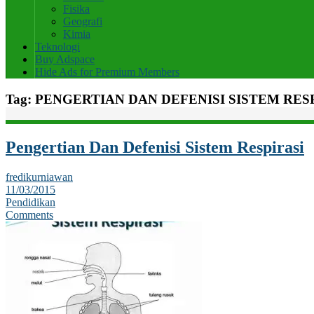
Fisika
Geografi
Kimia
Teknologi
Buy Adspace
Hide Ads for Premium Members
Tag:
PENGERTIAN DAN DEFENISI SISTEM RES
Pengertian Dan Defenisi Sistem Respirasi
fredikurniawan
11/03/2015
Pendidikan
Comments