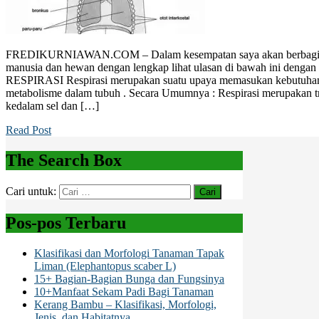
FREDIKURNIAWAN.COM – Dalam kesempatan saya akan berbagi ten
manusia dan hewan dengan lengkap lihat ulasan di bawah ini deng
RESPIRASI Respirasi merupakan suatu upaya memasukan kebutuhan 
metabolisme dalam tubuh . Secara Umumnya : Respirasi merupakan tra
kedalam sel dan […]
Read Post
The Search Box
Cari untuk:
Pos-pos Terbaru
Klasifikasi dan Morfologi Tanaman Tapak
Liman (Elephantopus scaber L)
15+ Bagian-Bagian Bunga dan Fungsinya
10+Manfaat Sekam Padi Bagi Tanaman
Kerang Bambu – Klasifikasi, Morfologi,
Jenis, dan Habitatnya