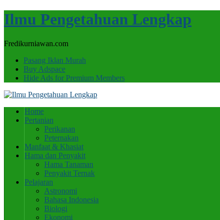
Ilmu Pengetahuan Lengkap
Fredikurniawan.com
Pasang Iklan Murah
Buy Adspace
Hide Ads for Premium Members
Home
Pertanian
Perikanan
Peternakan
Manfaat & Khasiat
Hama dan Penyakit
Hama Tanaman
Penyakit Ternak
Pelajaran
Astronomi
Bahasa Indonesia
Biologi
Ekonomi