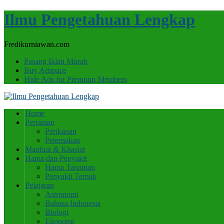
Ilmu Pengetahuan Lengkap
Fredikurniawan.com
Pasang Iklan Murah
Buy Adspace
Hide Ads for Premium Members
Home
Pertanian
Perikanan
Peternakan
Manfaat & Khasiat
Hama dan Penyakit
Hama Tanaman
Penyakit Ternak
Pelajaran
Astronomi
Bahasa Indonesia
Biologi
Ekonomi