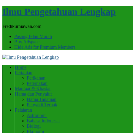
Ilmu Pengetahuan Lengkap
Fredikurniawan.com
Pasang Iklan Murah
Buy Adspace
Hide Ads for Premium Members
Home
Pertanian
Perikanan
Peternakan
Manfaat & Khasiat
Hama dan Penyakit
Hama Tanaman
Penyakit Ternak
Pelajaran
Astronomi
Bahasa Indonesia
Biologi
Ekonomi