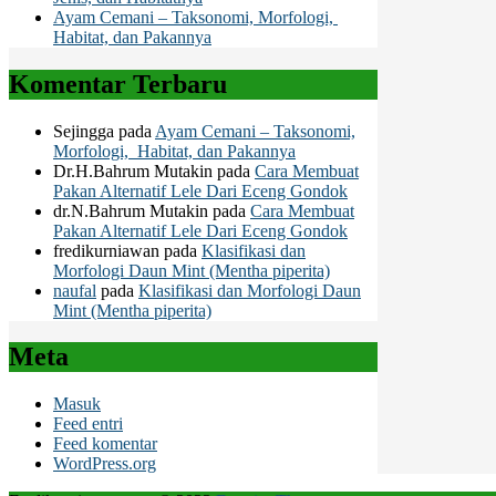
Ayam Cemani – Taksonomi, Morfologi,
Habitat, dan Pakannya
Komentar Terbaru
Sejingga
pada
Ayam Cemani – Taksonomi,
Morfologi, Habitat, dan Pakannya
Dr.H.Bahrum Mutakin
pada
Cara Membuat
Pakan Alternatif Lele Dari Eceng Gondok
dr.N.Bahrum Mutakin
pada
Cara Membuat
Pakan Alternatif Lele Dari Eceng Gondok
fredikurniawan
pada
Klasifikasi dan
Morfologi Daun Mint (Mentha piperita)
naufal
pada
Klasifikasi dan Morfologi Daun
Mint (Mentha piperita)
Meta
Masuk
Feed entri
Feed komentar
WordPress.org