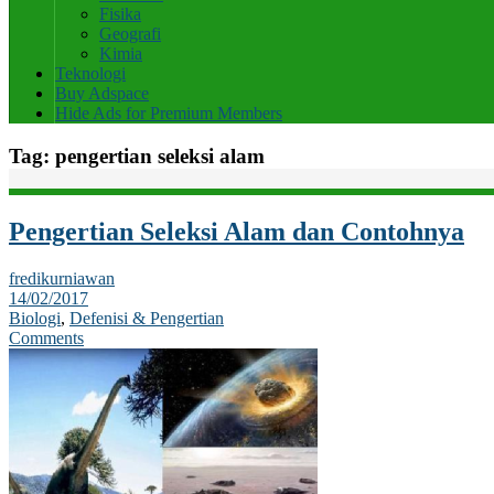
Fisika
Geografi
Kimia
Teknologi
Buy Adspace
Hide Ads for Premium Members
Tag:
pengertian seleksi alam
Pengertian Seleksi Alam dan Contohnya
fredikurniawan
14/02/2017
Biologi
,
Defenisi & Pengertian
Comments