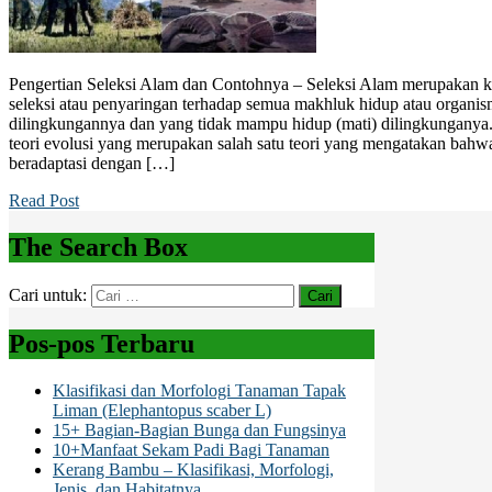
Pengertian Seleksi Alam dan Contohnya – Seleksi Alam merupakan
seleksi atau penyaringan terhadap semua makhluk hidup atau organ
dilingkungannya dan yang tidak mampu hidup (mati) dilingkunganya.
teori evolusi yang merupakan salah satu teori yang mengatakan ba
beradaptasi dengan […]
Read Post
The Search Box
Cari untuk:
Pos-pos Terbaru
Klasifikasi dan Morfologi Tanaman Tapak
Liman (Elephantopus scaber L)
15+ Bagian-Bagian Bunga dan Fungsinya
10+Manfaat Sekam Padi Bagi Tanaman
Kerang Bambu – Klasifikasi, Morfologi,
Jenis, dan Habitatnya