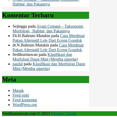
Habitat, dan Pakannya
Komentar Terbaru
Sejingga
pada
Ayam Cemani – Taksonomi,
Morfologi, Habitat, dan Pakannya
Dr.H.Bahrum Mutakin
pada
Cara Membuat
Pakan Alternatif Lele Dari Eceng Gondok
dr.N.Bahrum Mutakin
pada
Cara Membuat
Pakan Alternatif Lele Dari Eceng Gondok
fredikurniawan
pada
Klasifikasi dan
Morfologi Daun Mint (Mentha piperita)
naufal
pada
Klasifikasi dan Morfologi Daun
Mint (Mentha piperita)
Meta
Masuk
Feed entri
Feed komentar
WordPress.org
Fredikurniawan.com © 2023
Frontier Theme