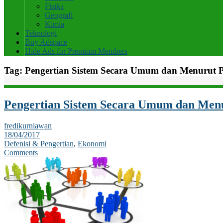
Fisika
Geografi
Kimia
Teknologi
Buy Adspace
Hide Ads for Premium Members
Tag:
Pengertian Sistem Secara Umum dan Menurut P
Pengertian Sistem Secara Umum dan Menu
fredikurniawan
18/04/2017
Defenisi & Pengertian
,
Ekonomi
Comments