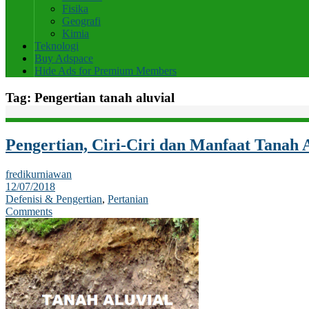
Fisika
Geografi
Kimia
Teknologi
Buy Adspace
Hide Ads for Premium Members
Tag:
Pengertian tanah aluvial
Pengertian, Ciri-Ciri dan Manfaat Tanah 
fredikurniawan
12/07/2018
Defenisi & Pengertian
,
Pertanian
Comments