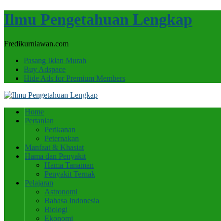
Ilmu Pengetahuan Lengkap
Fredikurniawan.com
Pasang Iklan Murah
Buy Adspace
Hide Ads for Premium Members
Home
Pertanian
Perikanan
Peternakan
Manfaat & Khasiat
Hama dan Penyakit
Hama Tanaman
Penyakit Ternak
Pelajaran
Astronomi
Bahasa Indonesia
Biologi
Ekonomi