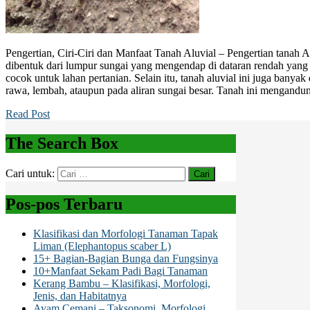
Pengertian, Ciri-Ciri dan Manfaat Tanah Aluvial – Pengertian tanah 
dibentuk dari lumpur sungai yang mengendap di dataran rendah yang m
cocok untuk lahan pertanian. Selain itu, tanah aluvial ini juga banya
rawa, lembah, ataupun pada aliran sungai besar. Tanah ini mengandu
Read Post
The Search Box
Cari untuk:
Pos-pos Terbaru
Klasifikasi dan Morfologi Tanaman Tapak
Liman (Elephantopus scaber L)
15+ Bagian-Bagian Bunga dan Fungsinya
10+Manfaat Sekam Padi Bagi Tanaman
Kerang Bambu – Klasifikasi, Morfologi,
Jenis, dan Habitatnya
Ayam Cemani – Taksonomi, Morfologi,