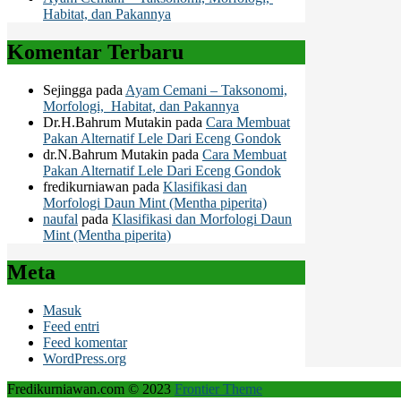
Habitat, dan Pakannya
Komentar Terbaru
Sejingga
pada
Ayam Cemani – Taksonomi,
Morfologi, Habitat, dan Pakannya
Dr.H.Bahrum Mutakin
pada
Cara Membuat
Pakan Alternatif Lele Dari Eceng Gondok
dr.N.Bahrum Mutakin
pada
Cara Membuat
Pakan Alternatif Lele Dari Eceng Gondok
fredikurniawan
pada
Klasifikasi dan
Morfologi Daun Mint (Mentha piperita)
naufal
pada
Klasifikasi dan Morfologi Daun
Mint (Mentha piperita)
Meta
Masuk
Feed entri
Feed komentar
WordPress.org
Fredikurniawan.com © 2023
Frontier Theme