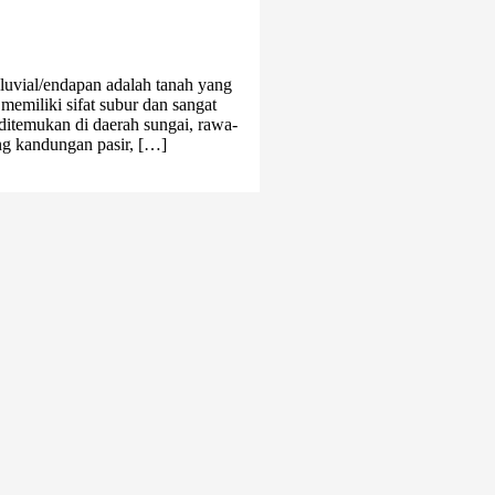
Aluvial/endapan adalah tanah yang
emiliki sifat subur dan sangat
k ditemukan di daerah sungai, rawa-
ng kandungan pasir, […]