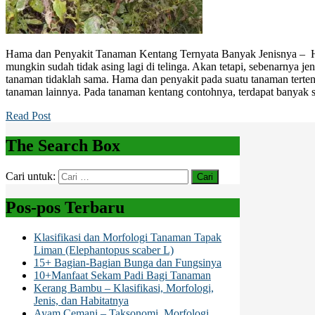
Hama dan Penyakit Tanaman Kentang Ternyata Banyak Jenisnya – 
mungkin sudah tidak asing lagi di telinga. Akan tetapi, sebenarnya j
tanaman tidaklah sama. Hama dan penyakit pada suatu tanaman terte
tanaman lainnya. Pada tanaman kentang contohnya, terdapat banyak s
Read Post
The Search Box
Cari untuk:
Pos-pos Terbaru
Klasifikasi dan Morfologi Tanaman Tapak
Liman (Elephantopus scaber L)
15+ Bagian-Bagian Bunga dan Fungsinya
10+Manfaat Sekam Padi Bagi Tanaman
Kerang Bambu – Klasifikasi, Morfologi,
Jenis, dan Habitatnya
Ayam Cemani – Taksonomi, Morfologi,