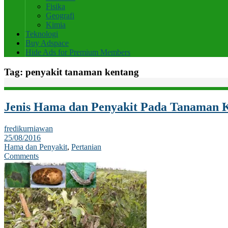
Fisika
Geografi
Kimia
Teknologi
Buy Adspace
Hide Ads for Premium Members
Tag:
penyakit tanaman kentang
Jenis Hama dan Penyakit Pada Tanaman 
fredikurniawan
25/08/2016
Hama dan Penyakit
,
Pertanian
Comments