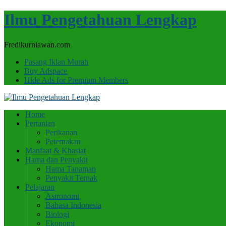
Ilmu Pengetahuan Lengkap
Fredikurniawan.com
Pasang Iklan Murah
Buy Adspace
Hide Ads for Premium Members
Home
Pertanian
Perikanan
Peternakan
Manfaat & Khasiat
Hama dan Penyakit
Hama Tanaman
Penyakit Ternak
Pelajaran
Astronomi
Bahasa Indonesia
Biologi
Ekonomi