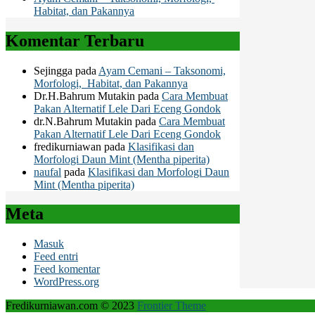
Habitat, dan Pakannya
Komentar Terbaru
Sejingga
pada
Ayam Cemani – Taksonomi,
Morfologi, Habitat, dan Pakannya
Dr.H.Bahrum Mutakin
pada
Cara Membuat
Pakan Alternatif Lele Dari Eceng Gondok
dr.N.Bahrum Mutakin
pada
Cara Membuat
Pakan Alternatif Lele Dari Eceng Gondok
fredikurniawan
pada
Klasifikasi dan
Morfologi Daun Mint (Mentha piperita)
naufal
pada
Klasifikasi dan Morfologi Daun
Mint (Mentha piperita)
Meta
Masuk
Feed entri
Feed komentar
WordPress.org
Fredikurniawan.com © 2023
Frontier Theme