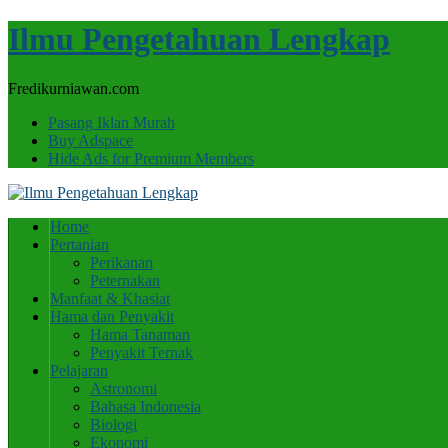
Ilmu Pengetahuan Lengkap
Fredikurniawan.com
Pasang Iklan Murah
Buy Adspace
Hide Ads for Premium Members
Home
Pertanian
Perikanan
Peternakan
Manfaat & Khasiat
Hama dan Penyakit
Hama Tanaman
Penyakit Ternak
Pelajaran
Astronomi
Bahasa Indonesia
Biologi
Ekonomi