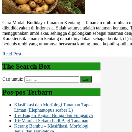
Cara Mudah Budidaya Tanaman Kentang – Tanaman umbi-umbian 
dibudidayakan di Indonesia. Salah satunya adalah tanaman kentang
menggunakan umbi akar, sehingga digolongkan sebagai tanaman denga
Karakteristik tanaman kentang dapat dinyatakan sebagai berikut, (1
berjenis umbi yang umumnya berwarna kuning muda keputih-putihan
Read Post
The Search Box
Cari untuk:
Pos-pos Terbaru
Klasifikasi dan Morfologi Tanaman Tapak
Liman (Elephantopus scaber L)
15+ Bagian-Bagian Bunga dan Fungsinya
10+Manfaat Sekam Padi Bagi Tanaman
Kerang Bambu – Klasifikasi, Morfologi,
Jenis, dan Habitatnya