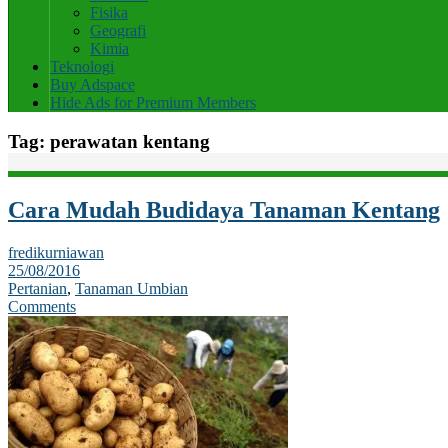
Fisika
Geografi
Kimia
Teknologi
Buy Adspace
Hide Ads for Premium Members
Tag:
perawatan kentang
Cara Mudah Budidaya Tanaman Kentang
fredikurniawan
25/08/2016
Pertanian
,
Tanaman Umbian
Comments