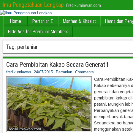
Ilmu Pengetahuan Lengkap
Fredikurniawan.com
Home
Pertanian
Manfaat & Khasiat
Hama dan Peny
Hide Ads for Premium Members
Tag:
pertanian
Cara Pembibitan Kakao Secara Generatif
fredikurniawan
24/07/2015
Pertanian
Comments
Cara Pembibitan Ka
Kakao sebenarnya d
generatif dan veget
pembibitan kakao di
petani. Mungkin lebi
Perbanyakan genera
memperbanyak tanam
Sedangkna perbanya
menggunakan setek, 