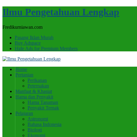
Ilmu Pengetahuan Lengkap
Fredikurniawan.com
Pasang Iklan Murah
Buy Adspace
Hide Ads for Premium Members
Home
Pertanian
Perikanan
Peternakan
Manfaat & Khasiat
Hama dan Penyakit
Hama Tanaman
Penyakit Ternak
Pelajaran
Astronomi
Bahasa Indonesia
Biologi
Ekonomi