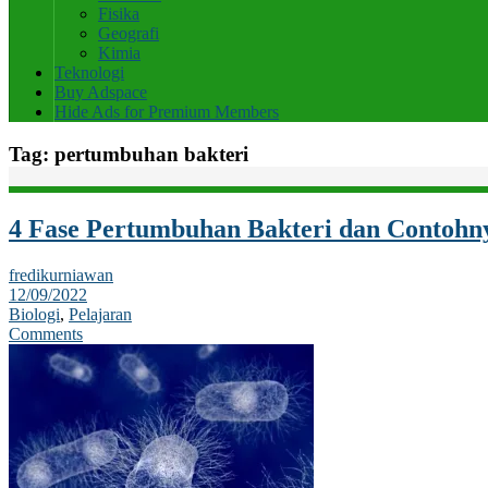
Fisika
Geografi
Kimia
Teknologi
Buy Adspace
Hide Ads for Premium Members
Tag:
pertumbuhan bakteri
4 Fase Pertumbuhan Bakteri dan Contohn
fredikurniawan
12/09/2022
Biologi
,
Pelajaran
Comments