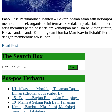
Fase- Fase Pertumbuhan Bakteri – Bakteri adalah salah satu kelompo
membran inti sel, organisme ini termasuk kedalam prokariota dan beruk
serta memiliki peran besar dalam kehidupan manusia baik mengunt
Baca: Tanda-Tanda Kambing dan Domba Mau Kawin (Birahi) Pertumbuh
dengan membentuk sel-sel baru, […]
Read Post
The Search Box
Cari untuk:
Pos-pos Terbaru
Klasifikasi dan Morfologi Tanaman Tapak
Liman (Elephantopus scaber L)
15+ Bagian-Bagian Bunga dan Fungsinya
10+Manfaat Sekam Padi Bagi Tanaman
Kerang Bambu – Klasifikasi, Morfologi,
Jenis, dan Habitatnya