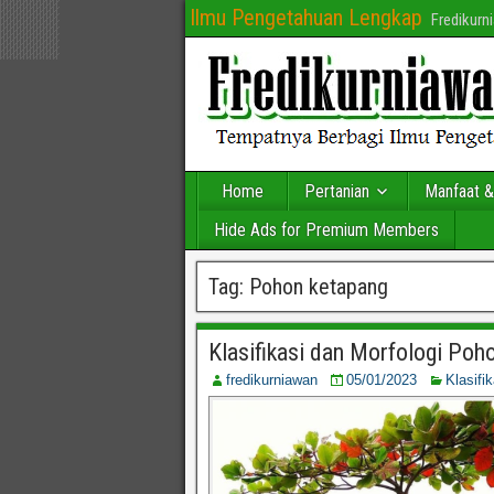
Ilmu Pengetahuan Lengkap
Fredikur
Home
Pertanian
Manfaat &
Hide Ads for Premium Members
Tag:
Pohon ketapang
Klasifikasi dan Morfologi Poh
fredikurniawan
05/01/2023
Klasifi