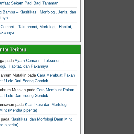
nfaat Sekam Padi Bagi Tanaman
 Bambu – Klasifikasi, Morfologi, Jenis, dan
atnya
Cemani – Taksonomi, Morfologi, Habitat,
akannya
tar Terbaru
gga
pada
Ayam Cemani – Taksonomi,
logi, Habitat, dan Pakannya
Bahrum Mutakin
pada
Cara Membuat Pakan
atif Lele Dari Eceng Gondok
Bahrum Mutakin
pada
Cara Membuat Pakan
atif Lele Dari Eceng Gondok
urniawan
pada
Klasifikasi dan Morfologi
int (Mentha piperita)
pada
Klasifikasi dan Morfologi Daun Mint
a piperita)