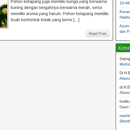
Pohon ketapang juga memiliki bunga yang berwarna
10+Ma
kuning dengan tengahnya berwarna merah, serta
Kerang
memiliki aroma yang harum. Pohon ketapang memiliki
Habit
buah berbentuk kotak yang berisi […]
Ayam 
dan P
Read Post
Komen
Sejin
Morfo
Dr.H.
Altern
dr.N.
Altern
fredik
Daun M
naufal
(Menth