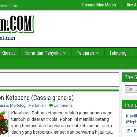
Pasang Iklan Murah
Buy 
niawan.com
 Khasiat
Hama dan Penyakit
Pelajaran
Teknologi
The 
on Ketapang (Cassia grandis)
Pos-p
kasi & Morfologi
,
Pertanian
Comments
Klasifikasi Pohon ketapang adalah jenis pohon yang
Klasi
tumbuh di daerah tropis. Pohon ini memiliki batang
(Elep
yang berkayu dan berwarna coklat kehitaman, serta
15+ B
daun yang berbentuk lanset dan berwarna hijau tua.