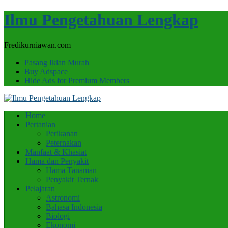
Ilmu Pengetahuan Lengkap
Fredikurniawan.com
Pasang Iklan Murah
Buy Adspace
Hide Ads for Premium Members
Home
Pertanian
Perikanan
Peternakan
Manfaat & Khasiat
Hama dan Penyakit
Hama Tanaman
Penyakit Ternak
Pelajaran
Astronomi
Bahasa Indonesia
Biologi
Ekonomi