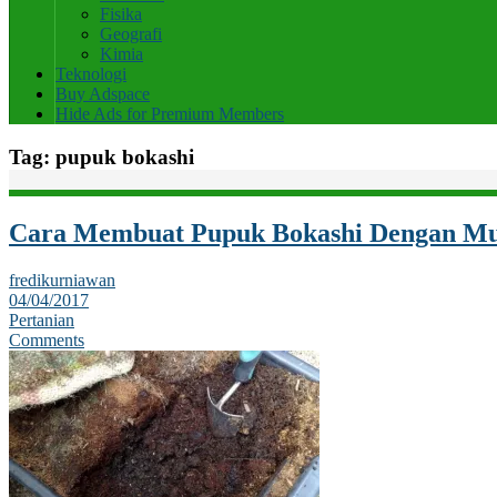
Fisika
Geografi
Kimia
Teknologi
Buy Adspace
Hide Ads for Premium Members
Tag:
pupuk bokashi
Cara Membuat Pupuk Bokashi Dengan M
fredikurniawan
04/04/2017
Pertanian
Comments