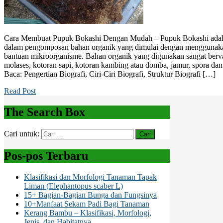
Cara Membuat Pupuk Bokashi Dengan Mudah – Pupuk Bokashi adal
dalam pengomposan bahan organik yang dimulai dengan menggunaka
bantuan mikroorganisme. Bahan organik yang digunakan sangat bervar
molases, kotoran sapi, kotoran kambing atau domba, jamur, spora da
Baca: Pengertian Biografi, Ciri-Ciri Biografi, Struktur Biografi […]
Read Post
The Search Box
Cari untuk:
Pos-pos Terbaru
Klasifikasi dan Morfologi Tanaman Tapak
Liman (Elephantopus scaber L)
15+ Bagian-Bagian Bunga dan Fungsinya
10+Manfaat Sekam Padi Bagi Tanaman
Kerang Bambu – Klasifikasi, Morfologi,
Jenis, dan Habitatnya