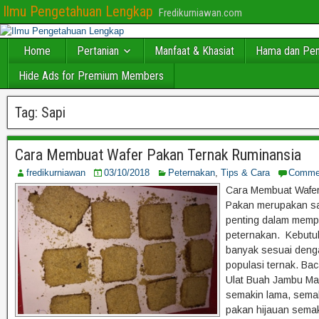
Ilmu Pengetahuan Lengkap
Fredikurniawan.com
Home
Pertanian
Manfaat & Khasiat
Hama dan Pen
Hide Ads for Premium Members
Tag:
Sapi
Cara Membuat Wafer Pakan Ternak Ruminansia
fredikurniawan
03/10/2018
Peternakan
,
Tips & Cara
Comme
Cara Membuat Wafer
Pakan merupakan sal
penting dalam memp
peternakan. Kebutu
banyak sesuai deng
populasi ternak. B
Ulat Buah Jambu Ma
semakin lama, semak
pakan hijauan sema