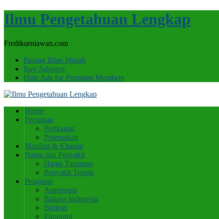
Ilmu Pengetahuan Lengkap
Fredikurniawan.com
Pasang Iklan Murah
Buy Adspace
Hide Ads for Premium Members
Home
Pertanian
Perikanan
Peternakan
Manfaat & Khasiat
Hama dan Penyakit
Hama Tanaman
Penyakit Ternak
Pelajaran
Astronomi
Bahasa Indonesia
Biologi
Ekonomi