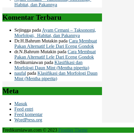
Habitat, dan Pakannya
Komentar Terbaru
Sejingga
pada
Ayam Cemani – Taksonomi,
Morfologi, Habitat, dan Pakannya
Dr.H.Bahrum Mutakin
pada
Cara Membuat
Pakan Alternatif Lele Dari Eceng Gondok
dr.N.Bahrum Mutakin
pada
Cara Membuat
Pakan Alternatif Lele Dari Eceng Gondok
fredikurniawan
pada
Klasifikasi dan
Morfologi Daun Mint (Mentha piperita)
naufal
pada
Klasifikasi dan Morfologi Daun
Mint (Mentha piperita)
Meta
Masuk
Feed entri
Feed komentar
WordPress.org
Fredikurniawan.com © 2023
Frontier Theme