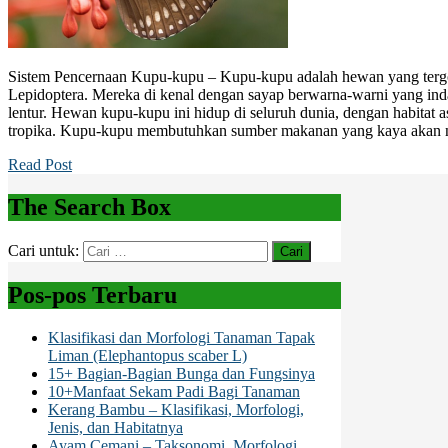
Sistem Pencernaan Kupu-kupu – Kupu-kupu adalah hewan yang tergo
Lepidoptera. Mereka di kenal dengan sayap berwarna-warni yang inda
lentur. Hewan kupu-kupu ini hidup di seluruh dunia, dengan habitat as
tropika. Kupu-kupu membutuhkan sumber makanan yang kaya akan ne
Read Post
The Search Box
Cari untuk:
Pos-pos Terbaru
Klasifikasi dan Morfologi Tanaman Tapak
Liman (Elephantopus scaber L)
15+ Bagian-Bagian Bunga dan Fungsinya
10+Manfaat Sekam Padi Bagi Tanaman
Kerang Bambu – Klasifikasi, Morfologi,
Jenis, dan Habitatnya
Ayam Cemani – Taksonomi, Morfologi,