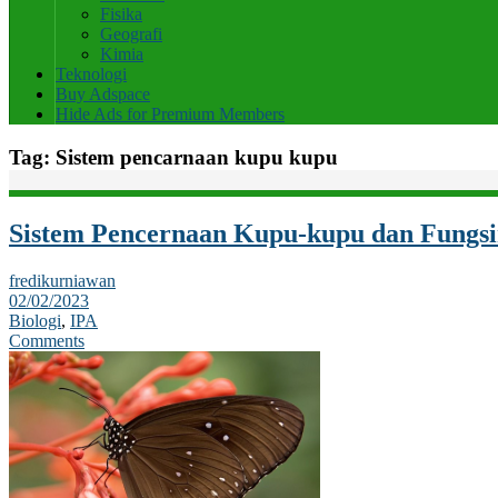
Fisika
Geografi
Kimia
Teknologi
Buy Adspace
Hide Ads for Premium Members
Tag:
Sistem pencarnaan kupu kupu
Sistem Pencernaan Kupu-kupu dan Fungs
fredikurniawan
02/02/2023
Biologi
,
IPA
Comments