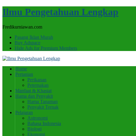
Ilmu Pengetahuan Lengkap
Fredikurniawan.com
Pasang Iklan Murah
Buy Adspace
Hide Ads for Premium Members
Home
Pertanian
Perikanan
Peternakan
Manfaat & Khasiat
Hama dan Penyakit
Hama Tanaman
Penyakit Ternak
Pelajaran
Astronomi
Bahasa Indonesia
Biologi
Ekonomi