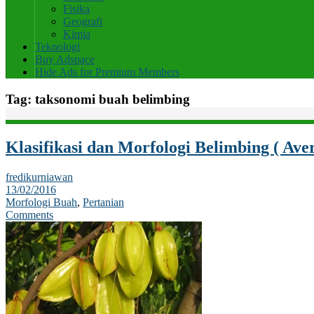
Fisika
Geografi
Kimia
Teknologi
Buy Adspace
Hide Ads for Premium Members
Tag:
taksonomi buah belimbing
Klasifikasi dan Morfologi Belimbing ( Ave
fredikurniawan
13/02/2016
Morfologi Buah
,
Pertanian
Comments