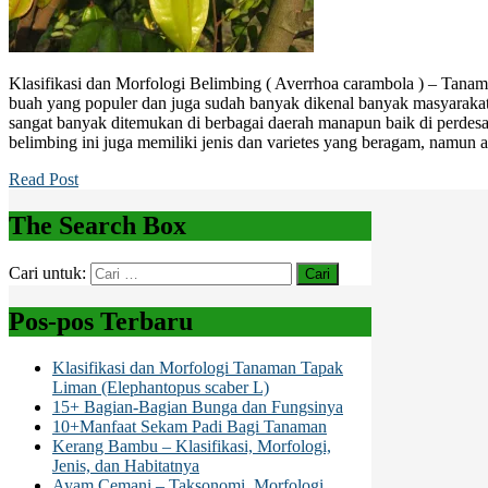
Klasifikasi dan Morfologi Belimbing ( Averrhoa carambola ) – Tanam
buah yang populer dan juga sudah banyak dikenal banyak masyaraka
sangat banyak ditemukan di berbagai daerah manapun baik di perde
belimbing ini juga memiliki jenis dan varietes yang beragam, namun 
Read Post
The Search Box
Cari untuk:
Pos-pos Terbaru
Klasifikasi dan Morfologi Tanaman Tapak
Liman (Elephantopus scaber L)
15+ Bagian-Bagian Bunga dan Fungsinya
10+Manfaat Sekam Padi Bagi Tanaman
Kerang Bambu – Klasifikasi, Morfologi,
Jenis, dan Habitatnya
Ayam Cemani – Taksonomi, Morfologi,