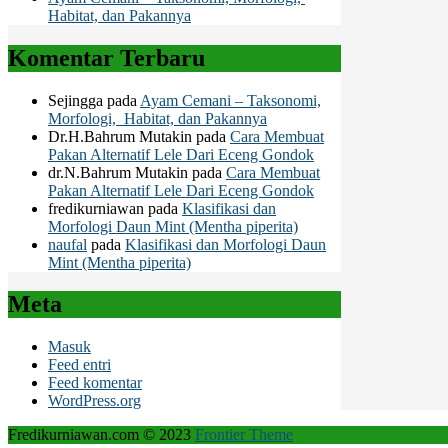
Habitat, dan Pakannya
Komentar Terbaru
Sejingga
pada
Ayam Cemani – Taksonomi,
Morfologi, Habitat, dan Pakannya
Dr.H.Bahrum Mutakin
pada
Cara Membuat
Pakan Alternatif Lele Dari Eceng Gondok
dr.N.Bahrum Mutakin
pada
Cara Membuat
Pakan Alternatif Lele Dari Eceng Gondok
fredikurniawan
pada
Klasifikasi dan
Morfologi Daun Mint (Mentha piperita)
naufal
pada
Klasifikasi dan Morfologi Daun
Mint (Mentha piperita)
Meta
Masuk
Feed entri
Feed komentar
WordPress.org
Fredikurniawan.com © 2023
Frontier Theme