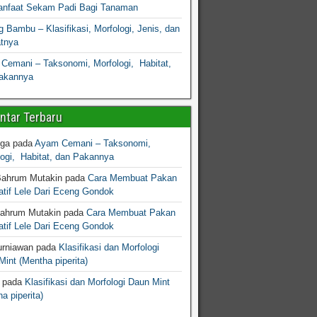
nfaat Sekam Padi Bagi Tanaman
 Bambu – Klasifikasi, Morfologi, Jenis, dan
atnya
Cemani – Taksonomi, Morfologi, Habitat,
akannya
tar Terbaru
gga
pada
Ayam Cemani – Taksonomi,
logi, Habitat, dan Pakannya
Bahrum Mutakin
pada
Cara Membuat Pakan
atif Lele Dari Eceng Gondok
Bahrum Mutakin
pada
Cara Membuat Pakan
atif Lele Dari Eceng Gondok
urniawan
pada
Klasifikasi dan Morfologi
int (Mentha piperita)
pada
Klasifikasi dan Morfologi Daun Mint
a piperita)