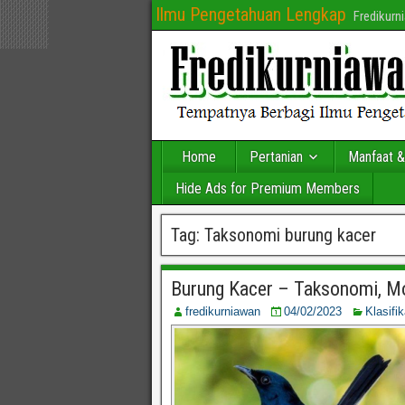
Ilmu Pengetahuan Lengkap
Fredikur
Home
Pertanian
Manfaat &
Hide Ads for Premium Members
Tag:
Taksonomi burung kacer
Burung Kacer – Taksonomi, Mo
fredikurniawan
04/02/2023
Klasifi