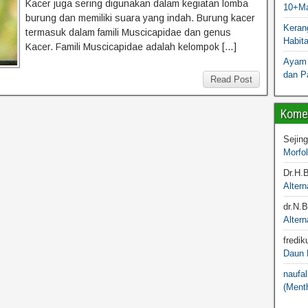
Kacer juga sering digunakan dalam kegiatan lomba
10+Ma
burung dan memiliki suara yang indah. Burung kacer
Kerang
termasuk dalam famili Muscicapidae dan genus
Habit
Kacer. Famili Muscicapidae adalah kelompok […]
Ayam 
dan P
Read Post
Komen
Sejin
Morfo
Dr.H.
Altern
dr.N.
Altern
fredik
Daun M
naufal
(Menth