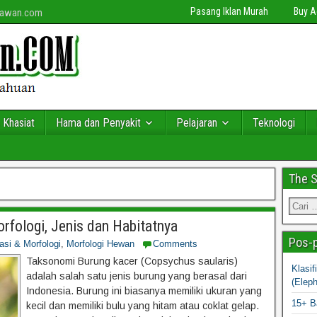
Pasang Iklan Murah
Buy 
niawan.com
 Khasiat
Hama dan Penyakit
Pelajaran
Teknologi
The 
rfologi, Jenis dan Habitatnya
Pos-p
kasi & Morfologi
,
Morfologi Hewan
Comments
Taksonomi Burung kacer (Copsychus saularis)
Klasi
adalah salah satu jenis burung yang berasal dari
(Elep
Indonesia. Burung ini biasanya memiliki ukuran yang
15+ B
kecil dan memiliki bulu yang hitam atau coklat gelap.