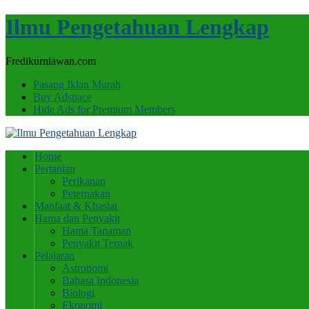
Ilmu Pengetahuan Lengkap
Fredikurniawan.com
Pasang Iklan Murah
Buy Adspace
Hide Ads for Premium Members
Home
Pertanian
Perikanan
Peternakan
Manfaat & Khasiat
Hama dan Penyakit
Hama Tanaman
Penyakit Ternak
Pelajaran
Astronomi
Bahasa Indonesia
Biologi
Ekonomi