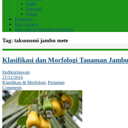
Fisika
Geografi
Kimia
Teknologi
Buy Adspace
Hide Ads for Premium Members
Tag:
taksonomi jambu mete
Klasifikasi dan Morfologi Tanaman Jamb
fredikurniawan
21/12/2016
Klasifikasi & Morfologi
,
Pertanian
Comments