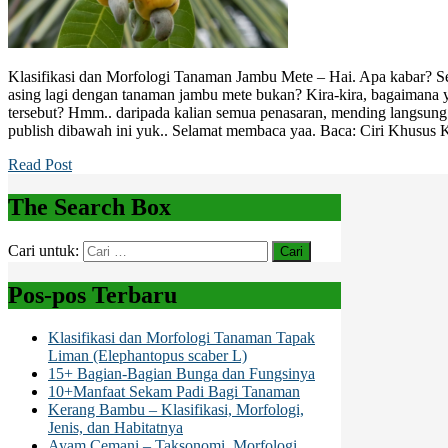
Klasifikasi dan Morfologi Tanaman Jambu Mete – Hai. Apa kabar? Sem
asing lagi dengan tanaman jambu mete bukan? Kira-kira, bagaimana y
tersebut? Hmm.. daripada kalian semua penasaran, mending langsung 
publish dibawah ini yuk.. Selamat membaca yaa. Baca: Ciri Khusus
Read Post
The Search Box
Cari untuk:
Pos-pos Terbaru
Klasifikasi dan Morfologi Tanaman Tapak
Liman (Elephantopus scaber L)
15+ Bagian-Bagian Bunga dan Fungsinya
10+Manfaat Sekam Padi Bagi Tanaman
Kerang Bambu – Klasifikasi, Morfologi,
Jenis, dan Habitatnya
Ayam Cemani – Taksonomi, Morfologi,