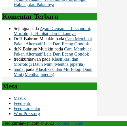
Habitat, dan Pakannya
Komentar Terbaru
Sejingga
pada
Ayam Cemani – Taksonomi,
Morfologi, Habitat, dan Pakannya
Dr.H.Bahrum Mutakin
pada
Cara Membuat
Pakan Alternatif Lele Dari Eceng Gondok
dr.N.Bahrum Mutakin
pada
Cara Membuat
Pakan Alternatif Lele Dari Eceng Gondok
fredikurniawan
pada
Klasifikasi dan
Morfologi Daun Mint (Mentha piperita)
naufal
pada
Klasifikasi dan Morfologi Daun
Mint (Mentha piperita)
Meta
Masuk
Feed entri
Feed komentar
WordPress.org
Fredikurniawan.com © 2023
Frontier Theme