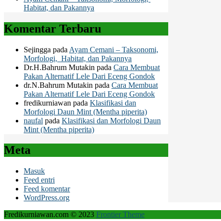
Habitat, dan Pakannya
Komentar Terbaru
Sejingga
pada
Ayam Cemani – Taksonomi,
Morfologi, Habitat, dan Pakannya
Dr.H.Bahrum Mutakin
pada
Cara Membuat
Pakan Alternatif Lele Dari Eceng Gondok
dr.N.Bahrum Mutakin
pada
Cara Membuat
Pakan Alternatif Lele Dari Eceng Gondok
fredikurniawan
pada
Klasifikasi dan
Morfologi Daun Mint (Mentha piperita)
naufal
pada
Klasifikasi dan Morfologi Daun
Mint (Mentha piperita)
Meta
Masuk
Feed entri
Feed komentar
WordPress.org
Fredikurniawan.com © 2023
Frontier Theme