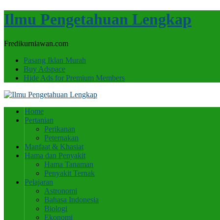
Ilmu Pengetahuan Lengkap
Fredikurniawan.com
Pasang Iklan Murah
Buy Adspace
Hide Ads for Premium Members
Home
Pertanian
Perikanan
Peternakan
Manfaat & Khasiat
Hama dan Penyakit
Hama Tanaman
Penyakit Ternak
Pelajaran
Astronomi
Bahasa Indonesia
Biologi
Ekonomi