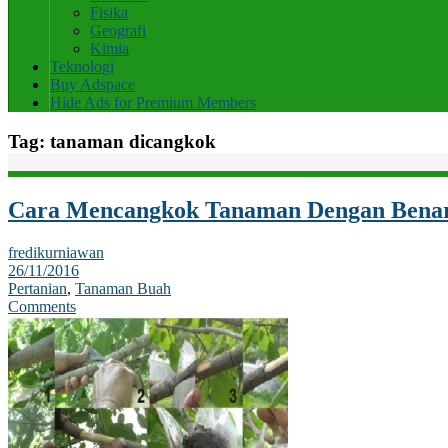
Fisika
Geografi
Kimia
Teknologi
Buy Adspace
Hide Ads for Premium Members
Tag:
tanaman dicangkok
Cara Mencangkok Tanaman Dengan Benar
fredikurniawan
26/11/2016
Pertanian
,
Tanaman Buah
Comments