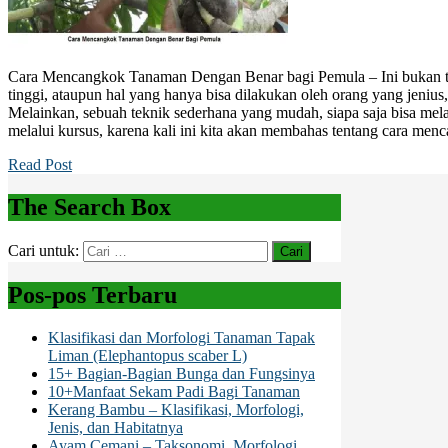
Cara Mencangkok Tanaman Dengan Benar bagi Pemula – Ini bukan te
tinggi, ataupun hal yang hanya bisa dilakukan oleh orang yang jenius,
Melainkan, sebuah teknik sederhana yang mudah, siapa saja bisa me
melalui kursus, karena kali ini kita akan membahas tentang cara me
Read Post
The Search Box
Cari untuk:
Pos-pos Terbaru
Klasifikasi dan Morfologi Tanaman Tapak
Liman (Elephantopus scaber L)
15+ Bagian-Bagian Bunga dan Fungsinya
10+Manfaat Sekam Padi Bagi Tanaman
Kerang Bambu – Klasifikasi, Morfologi,
Jenis, dan Habitatnya
Ayam Cemani – Taksonomi, Morfologi,