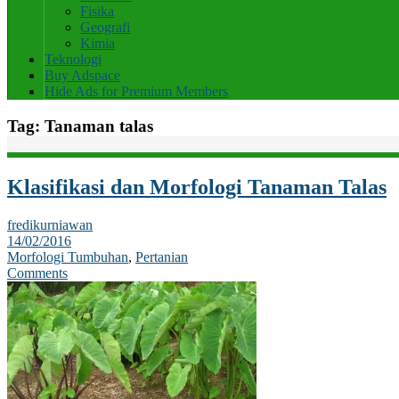
Fisika
Geografi
Kimia
Teknologi
Buy Adspace
Hide Ads for Premium Members
Tag:
Tanaman talas
Klasifikasi dan Morfologi Tanaman Talas
fredikurniawan
14/02/2016
Morfologi Tumbuhan
,
Pertanian
Comments