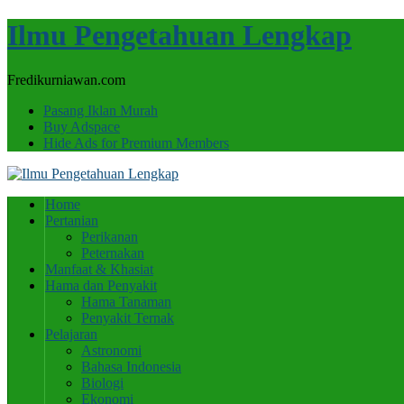
Ilmu Pengetahuan Lengkap
Fredikurniawan.com
Pasang Iklan Murah
Buy Adspace
Hide Ads for Premium Members
Home
Pertanian
Perikanan
Peternakan
Manfaat & Khasiat
Hama dan Penyakit
Hama Tanaman
Penyakit Ternak
Pelajaran
Astronomi
Bahasa Indonesia
Biologi
Ekonomi