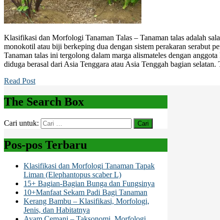
Klasifikasi dan Morfologi Tanaman Talas – Tanaman talas adalah sala
monokotil atau biji berkeping dua dengan sistem perakaran serabut p
Tanaman talas ini tergolong dalam marga alismateles dengan anggota k
diduga berasal dari Asia Tenggara atau Asia Tenggah bagian selatan.
Read Post
The Search Box
Cari untuk:
Pos-pos Terbaru
Klasifikasi dan Morfologi Tanaman Tapak
Liman (Elephantopus scaber L)
15+ Bagian-Bagian Bunga dan Fungsinya
10+Manfaat Sekam Padi Bagi Tanaman
Kerang Bambu – Klasifikasi, Morfologi,
Jenis, dan Habitatnya
Ayam Cemani – Taksonomi, Morfologi,