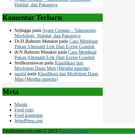
Habitat, dan Pakannya
Komentar Terbaru
Sejingga
pada
Ayam Cemani – Taksonomi,
Morfologi, Habitat, dan Pakannya
Dr.H.Bahrum Mutakin
pada
Cara Membuat
Pakan Alternatif Lele Dari Eceng Gondok
dr.N.Bahrum Mutakin
pada
Cara Membuat
Pakan Alternatif Lele Dari Eceng Gondok
fredikurniawan
pada
Klasifikasi dan
Morfologi Daun Mint (Mentha piperita)
naufal
pada
Klasifikasi dan Morfologi Daun
Mint (Mentha piperita)
Meta
Masuk
Feed entri
Feed komentar
WordPress.org
Fredikurniawan.com © 2023
Frontier Theme