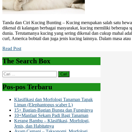
Tanda dan Ciri Kucing Bunting – Kucing merupakan salah satu hewa
dikenal di kalangan berbagai masyarakat, kucing memiliki beberapa 
dunia. Terutamanya kucing yang sering dikenal dan cukup mahal adal
curl, America bobtail dan juga jenis kucing lainnya. Dalam masa atau
Read Post
The Search Box
Cari
untuk:
Pos-pos Terbaru
Klasifikasi dan Morfologi Tanaman Tapak
Liman (Elephantopus scaber L)
15+ Bagian-Bagian Bunga dan Fungsinya
10+Manfaat Sekam Padi Bagi Tanaman
Kerang Bambu – Klasifikasi, Morfologi,
Jenis, dan Habitatnya
Ayam Cemani – Taksonomi, Morfologi,