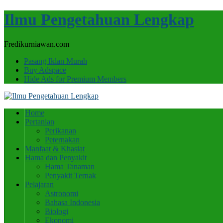
Ilmu Pengetahuan Lengkap
Fredikurniawan.com
Pasang Iklan Murah
Buy Adspace
Hide Ads for Premium Members
Home
Pertanian
Perikanan
Peternakan
Manfaat & Khasiat
Hama dan Penyakit
Hama Tanaman
Penyakit Ternak
Pelajaran
Astronomi
Bahasa Indonesia
Biologi
Ekonomi