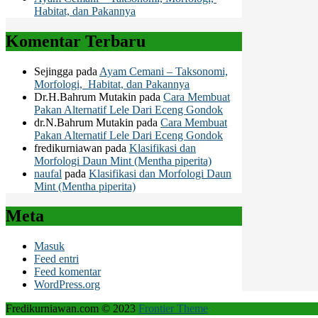
Habitat, dan Pakannya
Komentar Terbaru
Sejingga
pada
Ayam Cemani – Taksonomi,
Morfologi, Habitat, dan Pakannya
Dr.H.Bahrum Mutakin
pada
Cara Membuat
Pakan Alternatif Lele Dari Eceng Gondok
dr.N.Bahrum Mutakin
pada
Cara Membuat
Pakan Alternatif Lele Dari Eceng Gondok
fredikurniawan
pada
Klasifikasi dan
Morfologi Daun Mint (Mentha piperita)
naufal
pada
Klasifikasi dan Morfologi Daun
Mint (Mentha piperita)
Meta
Masuk
Feed entri
Feed komentar
WordPress.org
Fredikurniawan.com © 2023
Frontier Theme