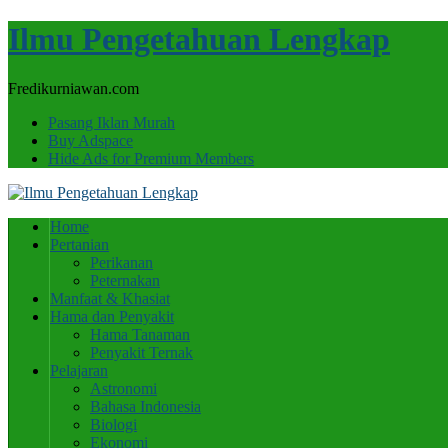
Ilmu Pengetahuan Lengkap
Fredikurniawan.com
Pasang Iklan Murah
Buy Adspace
Hide Ads for Premium Members
Home
Pertanian
Perikanan
Peternakan
Manfaat & Khasiat
Hama dan Penyakit
Hama Tanaman
Penyakit Ternak
Pelajaran
Astronomi
Bahasa Indonesia
Biologi
Ekonomi