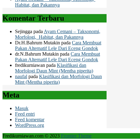
Habitat, dan Pakannya
Komentar Terbaru
Sejingga
pada
Ayam Cemani – Taksonomi,
Morfologi, Habitat, dan Pakannya
Dr.H.Bahrum Mutakin
pada
Cara Membuat
Pakan Alternatif Lele Dari Eceng Gondok
dr.N.Bahrum Mutakin
pada
Cara Membuat
Pakan Alternatif Lele Dari Eceng Gondok
fredikurniawan
pada
Klasifikasi dan
Morfologi Daun Mint (Mentha piperita)
naufal
pada
Klasifikasi dan Morfologi Daun
Mint (Mentha piperita)
Meta
Masuk
Feed entri
Feed komentar
WordPress.org
Fredikurniawan.com © 2023
Frontier Theme