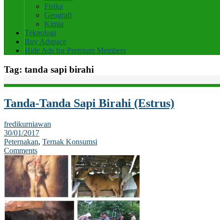
Fisika
Geografi
Kimia
Teknologi
Buy Adspace
Hide Ads for Premium Members
Tag:
tanda sapi birahi
Tanda-Tanda Sapi Birahi (Estrus)
fredikurniawan
30/01/2017
Peternakan
,
Ternak Konsumsi
Comments