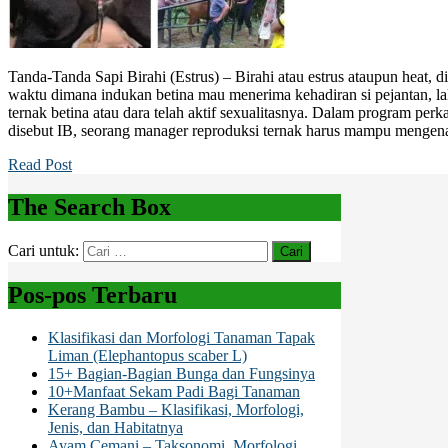
Tanda-Tanda Sapi Birahi (Estrus) – Birahi atau estrus ataupun heat, d
waktu dimana indukan betina mau menerima kehadiran si pejantan, la
ternak betina atau dara telah aktif sexualitasnya. Dalam program perk
disebut IB, seorang manager reproduksi ternak harus mampu mengenal
Read Post
The Search Box
Cari untuk:
Pos-pos Terbaru
Klasifikasi dan Morfologi Tanaman Tapak
Liman (Elephantopus scaber L)
15+ Bagian-Bagian Bunga dan Fungsinya
10+Manfaat Sekam Padi Bagi Tanaman
Kerang Bambu – Klasifikasi, Morfologi,
Jenis, dan Habitatnya
Ayam Cemani – Taksonomi, Morfologi,