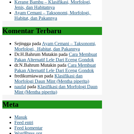
Kerang Bambu – Klasifikasi, Morfologi,
Jenis, dan Habitatnya
Ayam Cemani – Taksonomi, Morfologi,
Habitat, dan Pakannya
Komentar Terbaru
Sejingga
pada
Ayam Cemani – Taksonomi,
Morfologi, Habitat, dan Pakannya
Dr.H.Bahrum Mutakin
pada
Cara Membuat
Pakan Alternatif Lele Dari Eceng Gondok
dr.N.Bahrum Mutakin
pada
Cara Membuat
Pakan Alternatif Lele Dari Eceng Gondok
fredikurniawan
pada
Klasifikasi dan
Morfologi Daun Mint (Mentha piperita)
naufal
pada
Klasifikasi dan Morfologi Daun
Mint (Mentha piperita)
Meta
Masuk
Feed entri
Feed komentar
WordPress.org