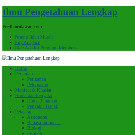
Ilmu Pengetahuan Lengkap
Fredikurniawan.com
Pasang Iklan Murah
Buy Adspace
Hide Ads for Premium Members
Home
Pertanian
Perikanan
Peternakan
Manfaat & Khasiat
Hama dan Penyakit
Hama Tanaman
Penyakit Ternak
Pelajaran
Astronomi
Bahasa Indonesia
Biologi
Ekonomi