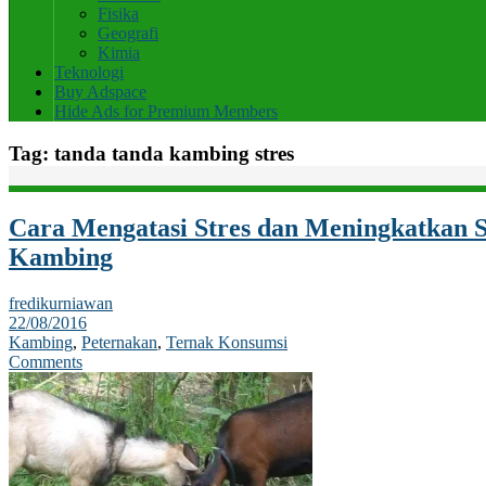
Fisika
Geografi
Kimia
Teknologi
Buy Adspace
Hide Ads for Premium Members
Tag:
tanda tanda kambing stres
Cara Mengatasi Stres dan Meningkatkan 
Kambing
fredikurniawan
22/08/2016
Kambing
,
Peternakan
,
Ternak Konsumsi
Comments