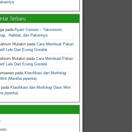
akannya
tar Terbaru
gga
pada
Ayam Cemani – Taksonomi,
logi, Habitat, dan Pakannya
Bahrum Mutakin
pada
Cara Membuat Pakan
atif Lele Dari Eceng Gondok
Bahrum Mutakin
pada
Cara Membuat Pakan
atif Lele Dari Eceng Gondok
urniawan
pada
Klasifikasi dan Morfologi
int (Mentha piperita)
pada
Klasifikasi dan Morfologi Daun Mint
a piperita)
k
ntri