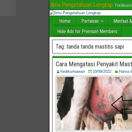
Ilmu Pengetahuan Lengkap
Fredikur
Home
Pertanian
Manfaat &
Hide Ads for Premium Members
Tag:
tanda tanda mastitis sapi
Cara Mengatasi Penyakit Masti
fredikurniawan
10/09/2022
Hama d