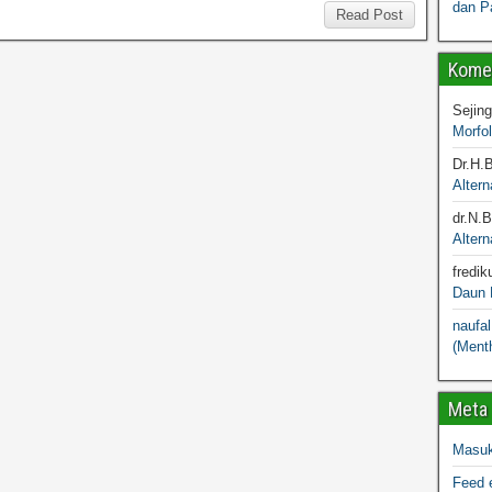
dan P
Read Post
Komen
Sejin
Morfo
Dr.H.
Altern
dr.N.
Altern
fredik
Daun M
naufal
(Menth
Meta
Masu
Feed e