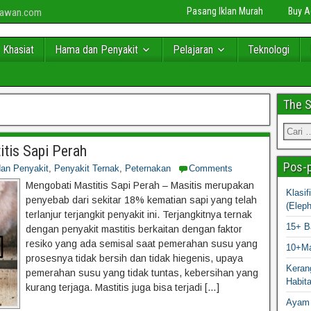
Pasang Iklan Murah
Buy 
niawan.com
 Khasiat
Hama dan Penyakit
Pelajaran
Teknologi
The 
tis Sapi Perah
Pos-p
an Penyakit
,
Penyakit Ternak
,
Peternakan
Comments
Mengobati Mastitis Sapi Perah – Masitis merupakan
Klasi
penyebab dari sekitar 18% kematian sapi yang telah
(Elep
terlanjur terjangkit penyakit ini. Terjangkitnya ternak
15+ B
dengan penyakit mastitis berkaitan dengan faktor
resiko yang ada semisal saat pemerahan susu yang
10+Ma
prosesnya tidak bersih dan tidak hiegenis, upaya
Kerang
pemerahan susu yang tidak tuntas, kebersihan yang
Habit
kurang terjaga. Mastitis juga bisa terjadi […]
Ayam 