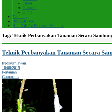
Fisika
Geografi
Kimia
Teknologi
Buy Adspace
Hide Ads for Premium Members
Tag:
Teknik Perbanyakan Tanaman Secara Sambun
Teknik Perbanyakan Tanaman Secara Sa
fredikurniawan
18/08/2015
Pertanian
Comments