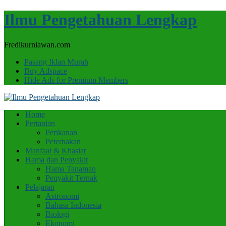
Ilmu Pengetahuan Lengkap
Fredikurniawan.com
Pasang Iklan Murah
Buy Adspace
Hide Ads for Premium Members
Home
Pertanian
Perikanan
Peternakan
Manfaat & Khasiat
Hama dan Penyakit
Hama Tanaman
Penyakit Ternak
Pelajaran
Astronomi
Bahasa Indonesia
Biologi
Ekonomi