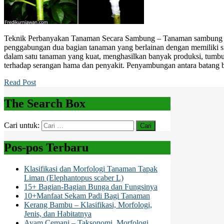
Teknik Perbanyakan Tanaman Secara Sambung – Tanaman sambung at
penggabungan dua bagian tanaman yang berlainan dengan memiliki si
dalam satu tanaman yang kuat, menghasilkan banyak produksi, tumbu
terhadap serangan hama dan penyakit. Penyambungan antara batang b
Read Post
The Search Box
Cari untuk:
Pos-pos Terbaru
Klasifikasi dan Morfologi Tanaman Tapak
Liman (Elephantopus scaber L)
15+ Bagian-Bagian Bunga dan Fungsinya
10+Manfaat Sekam Padi Bagi Tanaman
Kerang Bambu – Klasifikasi, Morfologi,
Jenis, dan Habitatnya
Ayam Cemani – Taksonomi, Morfologi,