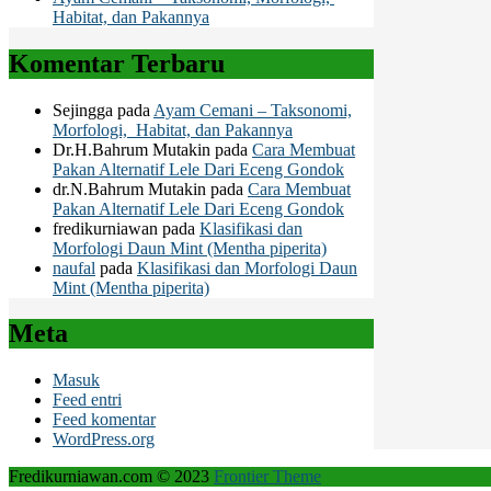
Habitat, dan Pakannya
Komentar Terbaru
Sejingga
pada
Ayam Cemani – Taksonomi,
Morfologi, Habitat, dan Pakannya
Dr.H.Bahrum Mutakin
pada
Cara Membuat
Pakan Alternatif Lele Dari Eceng Gondok
dr.N.Bahrum Mutakin
pada
Cara Membuat
Pakan Alternatif Lele Dari Eceng Gondok
fredikurniawan
pada
Klasifikasi dan
Morfologi Daun Mint (Mentha piperita)
naufal
pada
Klasifikasi dan Morfologi Daun
Mint (Mentha piperita)
Meta
Masuk
Feed entri
Feed komentar
WordPress.org
Fredikurniawan.com © 2023
Frontier Theme