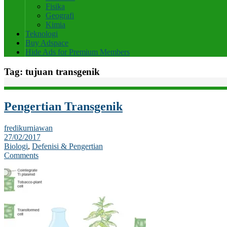
Fisika
Geografi
Kimia
Teknologi
Buy Adspace
Hide Ads for Premium Members
Tag:
tujuan transgenik
Pengertian Transgenik
fredikurniawan
27/02/2017
Biologi
,
Defenisi & Pengertian
Comments