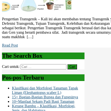
Pengertian Transgenik – Kali ini akan membahas tentang Transgenik y
Defenisi Transgenik, Tujuan Transgenik, Kelebihan dan Kekuranga
sebagai berikut. Pengertian Transgenik Transgenik berasal dari dua ka
dan Gen yang berarti pembawa sifat. Jadi transgenik secara umumny
suatu makhluk […]
Read Post
The Search Box
Cari untuk:
Pos-pos Terbaru
Klasifikasi dan Morfologi Tanaman Tapak
Liman (Elephantopus scaber L)
15+ Bagian-Bagian Bunga dan Fungsinya
10+Manfaat Sekam Padi Bagi Tanaman
Kerang Bambu – Klasifikasi, Morfologi,
Jenis, dan Habitatnya