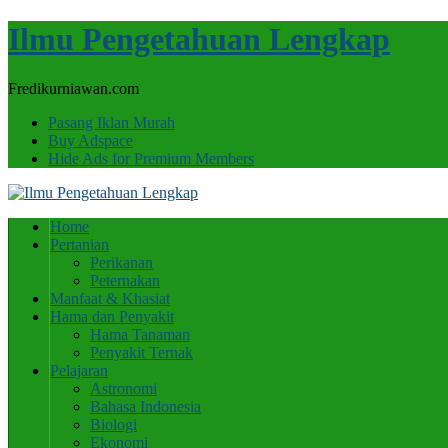
Ilmu Pengetahuan Lengkap
Fredikurniawan.com
Pasang Iklan Murah
Buy Adspace
Hide Ads for Premium Members
Home
Pertanian
Perikanan
Peternakan
Manfaat & Khasiat
Hama dan Penyakit
Hama Tanaman
Penyakit Ternak
Pelajaran
Astronomi
Bahasa Indonesia
Biologi
Ekonomi