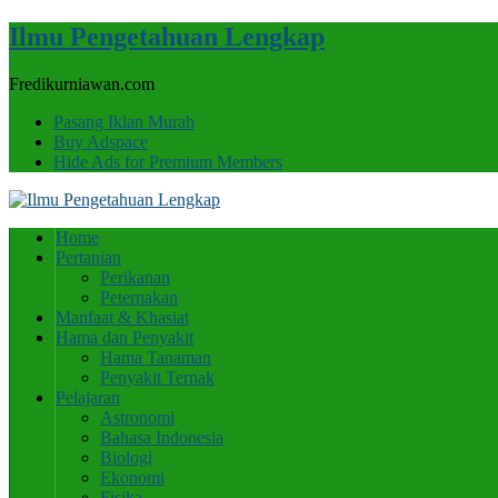
Ilmu Pengetahuan Lengkap
Fredikurniawan.com
Pasang Iklan Murah
Buy Adspace
Hide Ads for Premium Members
Home
Pertanian
Perikanan
Peternakan
Manfaat & Khasiat
Hama dan Penyakit
Hama Tanaman
Penyakit Ternak
Pelajaran
Astronomi
Bahasa Indonesia
Biologi
Ekonomi
Fisika