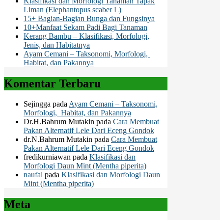
Klasifikasi dan Morfologi Tanaman Tapak
Liman (Elephantopus scaber L)
15+ Bagian-Bagian Bunga dan Fungsinya
10+Manfaat Sekam Padi Bagi Tanaman
Kerang Bambu – Klasifikasi, Morfologi,
Jenis, dan Habitatnya
Ayam Cemani – Taksonomi, Morfologi,
Habitat, dan Pakannya
Komentar Terbaru
Sejingga
pada
Ayam Cemani – Taksonomi,
Morfologi, Habitat, dan Pakannya
Dr.H.Bahrum Mutakin
pada
Cara Membuat
Pakan Alternatif Lele Dari Eceng Gondok
dr.N.Bahrum Mutakin
pada
Cara Membuat
Pakan Alternatif Lele Dari Eceng Gondok
fredikurniawan
pada
Klasifikasi dan
Morfologi Daun Mint (Mentha piperita)
naufal
pada
Klasifikasi dan Morfologi Daun
Mint (Mentha piperita)
Meta