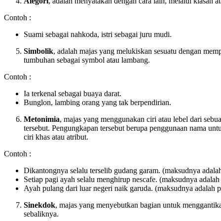
Alegori
, adalah menyatakan dengan cara lain, melalui kiasan 
Contoh :
Suami sebagai nahkoda, istri sebagai juru mudi.
Simbolik
, adalah majas yang melukiskan sesuatu dengan memp
tumbuhan sebagai symbol atau lambang.
Contoh :
Ia terkenal sebagai buaya darat.
Bunglon, lambing orang yang tak berpendirian.
Metonimia
, majas yang menggunakan ciri atau lebel dari seb
tersebut. Pengungkapan tersebut berupa penggunaan nama untu
ciri khas atau atribut.
Contoh :
Dikantongnya selalu terselib gudang garam. (maksudnya adal
Setiap pagi ayah selalu menghirup nescafe. (maksudnya adalah 
Ayah pulang dari luar negeri naik garuda. (maksudnya adalah 
Sinekdok
, majas yang menyebutkan bagian untuk menggantika
sebaliknya.