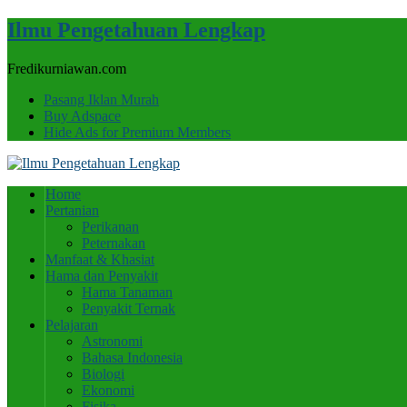
Ilmu Pengetahuan Lengkap
Fredikurniawan.com
Pasang Iklan Murah
Buy Adspace
Hide Ads for Premium Members
Home
Pertanian
Perikanan
Peternakan
Manfaat & Khasiat
Hama dan Penyakit
Hama Tanaman
Penyakit Ternak
Pelajaran
Astronomi
Bahasa Indonesia
Biologi
Ekonomi
Fisika