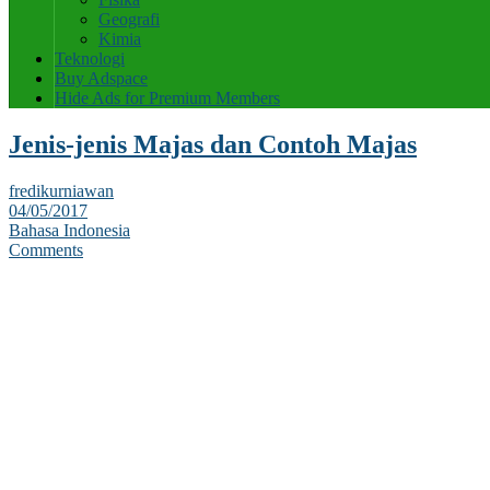
Geografi
Kimia
Teknologi
Buy Adspace
Hide Ads for Premium Members
Jenis-jenis Majas dan Contoh Majas
fredikurniawan
04/05/2017
Bahasa Indonesia
Comments