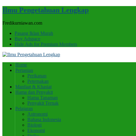
Ilmu Pengetahuan Lengkap
Fredikurniawan.com
Pasang Iklan Murah
Buy Adspace
Hide Ads for Premium Members
Home
Pertanian
Perikanan
Peternakan
Manfaat & Khasiat
Hama dan Penyakit
Hama Tanaman
Penyakit Ternak
Pelajaran
Astronomi
Bahasa Indonesia
Biologi
Ekonomi
Fisika