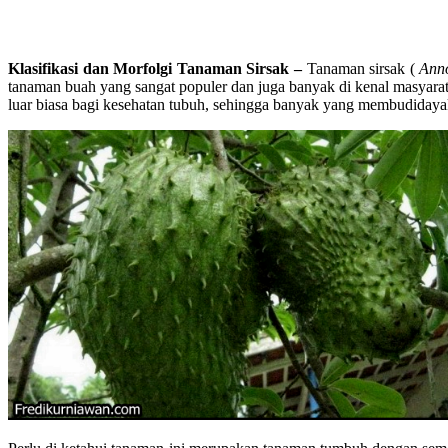
Klasifikasi dan Morfolgi Tanaman Sirsak –
Tanaman sirsak (
Ann
tanaman buah yang sangat populer dan juga banyak di kenal masyara
luar biasa bagi kesehatan tubuh, sehingga banyak yang membudidaya