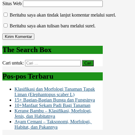
Situs Web
Beritahu saya akan tindak lanjut komentar melalui surel.
Beritahu saya akan tulisan baru melalui surel.
The Search Box
Cari untuk:
Pos-pos Terbaru
Klasifikasi dan Morfologi Tanaman Tapak
Liman (Elephantopus scaber L)
15+ Bagian-Bagian Bunga dan Fungsinya
10+Manfaat Sekam Padi Bagi Tanaman
Kerang Bambu – Klasifikasi, Morfologi,
Jenis, dan Habitatnya
Ayam Cemani – Taksonomi, Morfologi,
Habitat, dan Pakannya