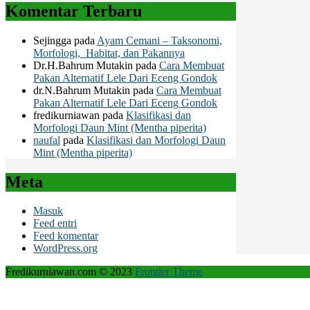
Komentar Terbaru
Sejingga
pada
Ayam Cemani – Taksonomi,
Morfologi, Habitat, dan Pakannya
Dr.H.Bahrum Mutakin
pada
Cara Membuat
Pakan Alternatif Lele Dari Eceng Gondok
dr.N.Bahrum Mutakin
pada
Cara Membuat
Pakan Alternatif Lele Dari Eceng Gondok
fredikurniawan
pada
Klasifikasi dan
Morfologi Daun Mint (Mentha piperita)
naufal
pada
Klasifikasi dan Morfologi Daun
Mint (Mentha piperita)
Meta
Masuk
Feed entri
Feed komentar
WordPress.org
Fredikurniawan.com © 2023
Frontier Theme