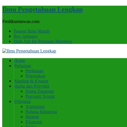
Ilmu Pengetahuan Lengkap
Fredikurniawan.com
Pasang Iklan Murah
Buy Adspace
Hide Ads for Premium Members
Home
Pertanian
Perikanan
Peternakan
Manfaat & Khasiat
Hama dan Penyakit
Hama Tanaman
Penyakit Ternak
Pelajaran
Astronomi
Bahasa Indonesia
Biologi
Ekonomi
Fisika