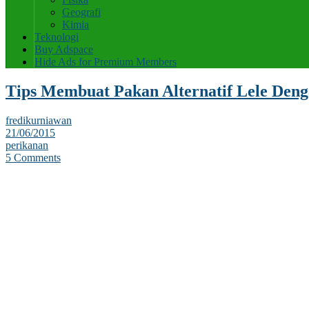
Geografi
Kimia
Teknologi
Buy Adspace
Hide Ads for Premium Members
Tips Membuat Pakan Alternatif Lele Den
fredikurniawan
21/06/2015
perikanan
5 Comments