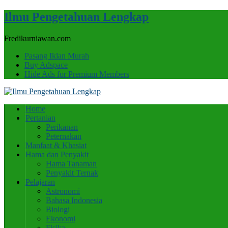
Ilmu Pengetahuan Lengkap
Fredikurniawan.com
Pasang Iklan Murah
Buy Adspace
Hide Ads for Premium Members
Home
Pertanian
Perikanan
Peternakan
Manfaat & Khasiat
Hama dan Penyakit
Hama Tanaman
Penyakit Ternak
Pelajaran
Astronomi
Bahasa Indonesia
Biologi
Ekonomi
Fisika