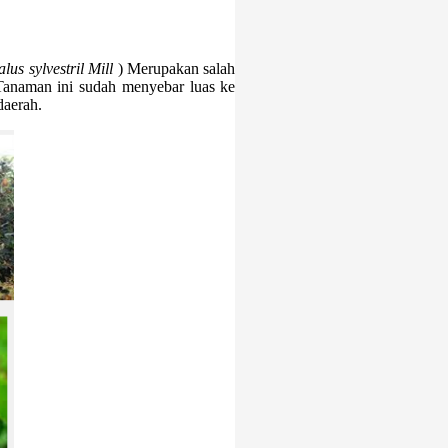
lus sylvestril Mill
) Merupakan salah
 Tanaman ini sudah menyebar luas ke
daerah.