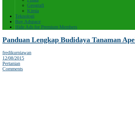
Geografi
Kimia
Teknologi
Buy Adspace
Hide Ads for Premium Members
Panduan Lengkap Budidaya Tanaman Ape
fredikurniawan
12/08/2015
Pertanian
Comments