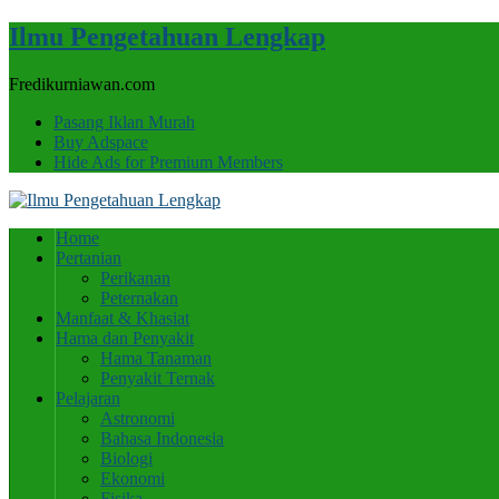
Ilmu Pengetahuan Lengkap
Fredikurniawan.com
Pasang Iklan Murah
Buy Adspace
Hide Ads for Premium Members
Home
Pertanian
Perikanan
Peternakan
Manfaat & Khasiat
Hama dan Penyakit
Hama Tanaman
Penyakit Ternak
Pelajaran
Astronomi
Bahasa Indonesia
Biologi
Ekonomi
Fisika