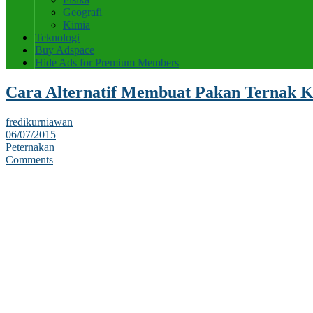
Geografi
Kimia
Teknologi
Buy Adspace
Hide Ads for Premium Members
Cara Alternatif Membuat Pakan Ternak K
fredikurniawan
06/07/2015
Peternakan
Comments