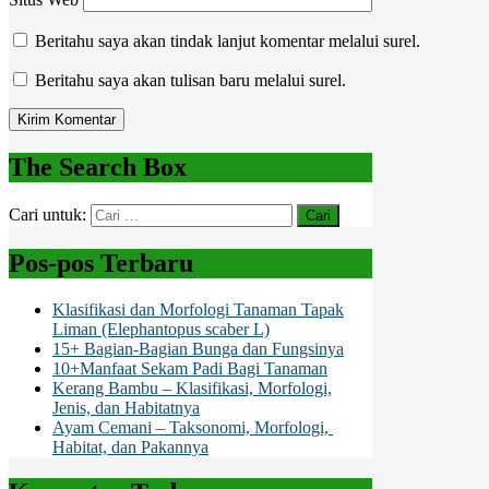
Beritahu saya akan tindak lanjut komentar melalui surel.
Beritahu saya akan tulisan baru melalui surel.
The Search Box
Cari untuk:
Pos-pos Terbaru
Klasifikasi dan Morfologi Tanaman Tapak
Liman (Elephantopus scaber L)
15+ Bagian-Bagian Bunga dan Fungsinya
10+Manfaat Sekam Padi Bagi Tanaman
Kerang Bambu – Klasifikasi, Morfologi,
Jenis, dan Habitatnya
Ayam Cemani – Taksonomi, Morfologi,
Habitat, dan Pakannya