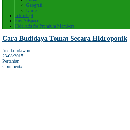
Geografi
Kimia
Teknologi
Buy Adspace
Hide Ads for Premium Members
Cara Budidaya Tomat Secara Hidroponik
fredikurniawan
23/08/2015
Pertanian
Comments