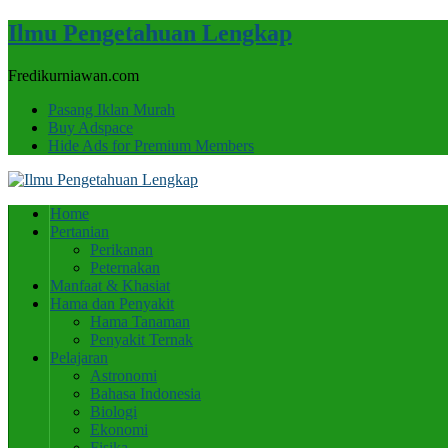
Ilmu Pengetahuan Lengkap
Fredikurniawan.com
Pasang Iklan Murah
Buy Adspace
Hide Ads for Premium Members
Home
Pertanian
Perikanan
Peternakan
Manfaat & Khasiat
Hama dan Penyakit
Hama Tanaman
Penyakit Ternak
Pelajaran
Astronomi
Bahasa Indonesia
Biologi
Ekonomi
Fisika