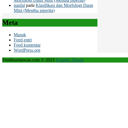
Morfologi Daun Mint (Mentha piperita)
naufal
pada
Klasifikasi dan Morfologi Daun
Mint (Mentha piperita)
Meta
Masuk
Feed entri
Feed komentar
WordPress.org
Fredikurniawan.com © 2023
Frontier Theme