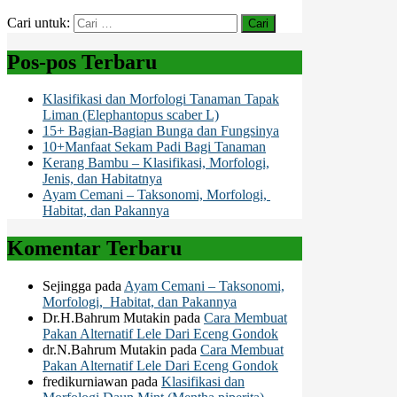
Cari untuk:
Pos-pos Terbaru
Klasifikasi dan Morfologi Tanaman Tapak
Liman (Elephantopus scaber L)
15+ Bagian-Bagian Bunga dan Fungsinya
10+Manfaat Sekam Padi Bagi Tanaman
Kerang Bambu – Klasifikasi, Morfologi,
Jenis, dan Habitatnya
Ayam Cemani – Taksonomi, Morfologi,
Habitat, dan Pakannya
Komentar Terbaru
Sejingga
pada
Ayam Cemani – Taksonomi,
Morfologi, Habitat, dan Pakannya
Dr.H.Bahrum Mutakin
pada
Cara Membuat
Pakan Alternatif Lele Dari Eceng Gondok
dr.N.Bahrum Mutakin
pada
Cara Membuat
Pakan Alternatif Lele Dari Eceng Gondok
fredikurniawan
pada
Klasifikasi dan