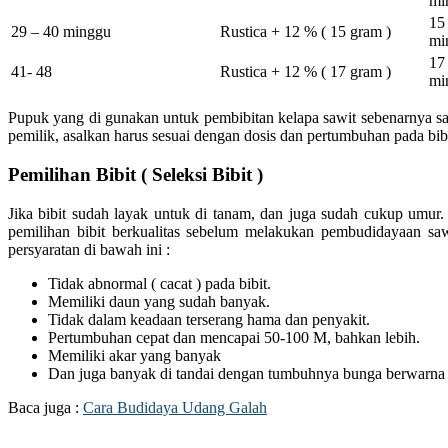
mi
15 
29 – 40 minggu
Rustica + 12 % ( 15 gram )
mi
17 
41- 48
Rustica + 12 % ( 17 gram )
mi
Pupuk yang di gunakan untuk pembibitan kelapa sawit sebenarnya s
pemilik, asalkan harus sesuai dengan dosis dan pertumbuhan pada bibi
Pemilihan Bibit ( Seleksi Bibit )
Jika bibit sudah layak untuk di tanam, dan juga sudah cukup umur
pemilihan bibit berkualitas sebelum melakukan pembudidayaan saw
persyaratan di bawah ini :
Tidak abnormal ( cacat ) pada bibit.
Memiliki daun yang sudah banyak.
Tidak dalam keadaan terserang hama dan penyakit.
Pertumbuhan cepat dan mencapai 50-100 M, bahkan lebih.
Memiliki akar yang banyak
Dan juga banyak di tandai dengan tumbuhnya bunga berwarna 
Baca juga :
Cara Budidaya Udang Galah