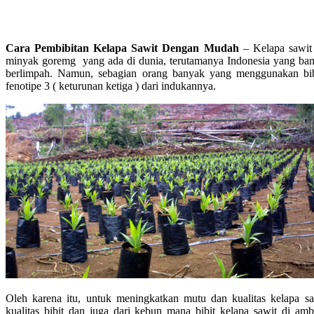
Cara Pembibitan Kelapa Sawit Dengan Mudah
– Kelapa sawit
minyak goremg yang ada di dunia, terutamanya Indonesia yang ban
berlimpah. Namun, sebagian orang banyak yang menggunakan bibi
fenotipe 3 ( keturunan ketiga ) dari indukannya.
Oleh karena itu, untuk meningkatkan mutu dan kualitas kelapa sa
kualitas bibit dan juga dari kebun mana bibit kelapa sawit di amb