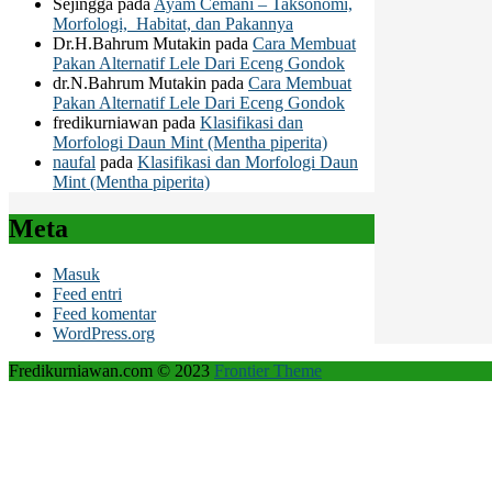
Sejingga
pada
Ayam Cemani – Taksonomi,
Morfologi, Habitat, dan Pakannya
Dr.H.Bahrum Mutakin
pada
Cara Membuat
Pakan Alternatif Lele Dari Eceng Gondok
dr.N.Bahrum Mutakin
pada
Cara Membuat
Pakan Alternatif Lele Dari Eceng Gondok
fredikurniawan
pada
Klasifikasi dan
Morfologi Daun Mint (Mentha piperita)
naufal
pada
Klasifikasi dan Morfologi Daun
Mint (Mentha piperita)
Meta
Masuk
Feed entri
Feed komentar
WordPress.org
Fredikurniawan.com © 2023
Frontier Theme