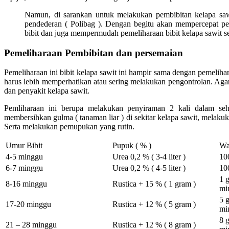
Namun, di sarankan untuk melakukan pembibitan kelapa sa
pendederan ( Polibag ). Dengan begitu akan mempercepat 
bibit dan juga mempermudah pemeliharaan bibit kelapa sawit 
Pemeliharaan Pembibitan dan persemaian
Pemeliharaan ini bibit kelapa sawit ini hampir sama dengan pemeliha
harus lebih memperhatikan atau sering melakukan pengontrolan. Aga
dan penyakit kelapa sawit.
Pemliharaan ini berupa melakukan penyiraman 2 kali dalam se
membersihkan gulma ( tanaman liar ) di sekitar kelapa sawit, melakuk
Serta melakukan pemupukan yang rutin.
Umur Bibit
Pupuk ( % )
Wa
4-5 minggu
Urea 0,2 % ( 3-4 liter )
10
6-7 minggu
Urea 0,2 % ( 4-5 liter )
10
1 g
8-16 minggu
Rustica + 15 % ( 1 gram )
mi
5 g
17-20 minggu
Rustica + 12 % ( 5 gram )
mi
8 g
21 – 28 minggu
Rustica + 12 % ( 8 gram )