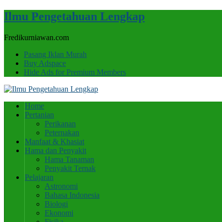
Ilmu Pengetahuan Lengkap
Fredikurniawan.com
Pasang Iklan Murah
Buy Adspace
Hide Ads for Premium Members
Home
Pertanian
Perikanan
Peternakan
Manfaat & Khasiat
Hama dan Penyakit
Hama Tanaman
Penyakit Ternak
Pelajaran
Astronomi
Bahasa Indonesia
Biologi
Ekonomi
Fisika