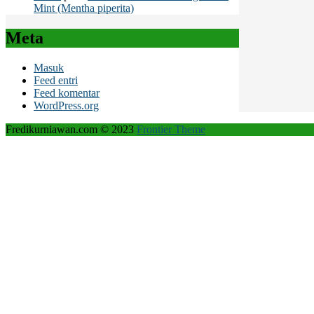
Mint (Mentha piperita)
Meta
Masuk
Feed entri
Feed komentar
WordPress.org
Fredikurniawan.com © 2023
Frontier Theme