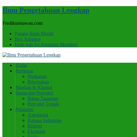
Ilmu Pengetahuan Lengkap
Fredikurniawan.com
Pasang Iklan Murah
Buy Adspace
Hide Ads for Premium Members
Home
Pertanian
Perikanan
Peternakan
Manfaat & Khasiat
Hama dan Penyakit
Hama Tanaman
Penyakit Ternak
Pelajaran
Astronomi
Bahasa Indonesia
Biologi
Ekonomi
Fisika