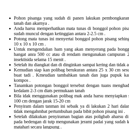
Pohon pisanga yang sudah di panen lakukan pembongkaran
tanah dan akarnya .
Anda harsu memperhatikan mata tunas di bonggol pohon pisan
sudah muncul dengan ketinggian antara 2-2.5 cm .
Potong mata tunas ini menyertai bonggol pohon pisang sehin
10 x 10 x 10 cm .
Untuk mengendalian ham yang akan menyerang pada bonggo
hangat anra 500 cc atau di rendam mengunakan campuran 2 
insektisida selama 15 menit .
Setelah itu diangkat dan di dinginkan sampai kering dan tidak ad
Kemudian siap kan polibag berukuran antara 25 x 30 cm ses
buat tadi . Kmeudian tambahkan tanah dan juga pupuk ka
kompos .
Tanamkan potongan bonggol tersebut dengan tuans menghad
kedalam 2-3 cm diats permukaan tanah
Bila idak menggunakan polibag mak anda harsu menyiapkan s
100 cm dengan jarak 15-20 cm
Penyiram dalam tanman ini sebaik ya di lakukan 2 hari dalam
tidak mengahmbat pertumbuhan pada bibit pohon pisang ini .
Setelah dilakukan penyiraman bagian atas poligbab aharsu di
pada bedengan di tutp mengunakan jerami padai yang sudah ker
matahari secara langsung .