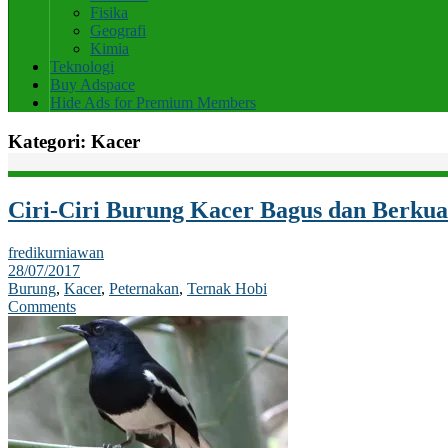
Fisika
Geografi
Kimia
Teknologi
Buy Adspace
Hide Ads for Premium Members
Kategori:
Kacer
Ciri-Ciri Burung Kacer Bagus dan Berkual
fredikurniawan
28/07/2017
Burung
,
Kacer
,
Peternakan
,
Ternak Hobi
Comments