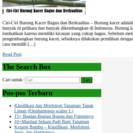
Ciri-Ciri Burung Kacer Bagus dan Berkualitas – Burung kacer adalah
banyak di pelihara dan banyak dikembangkan di Indonesia. Burung k
lombahkan karena memiliki kicauan yang cukup bagus. Sebelum mel
pengembangkan burung kacer, sebaiknya dilakukan pemilihan dengan
cara memilih […]
Read Post
The Search Box
Cari untuk:
Pos-pos Terbaru
Klasifikasi dan Morfologi Tanaman Tapak
Liman (Elephantopus scaber L)
15+ Bagian-Bagian Bunga dan Fungsinya
10+Manfaat Sekam Padi Bagi Tanaman
Kerang Bambu – Klasifikasi, Morfologi,
Jenis, dan Habitatnya