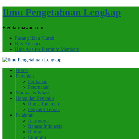
Ilmu Pengetahuan Lengkap
Fredikurniawan.com
Pasang Iklan Murah
Buy Adspace
Hide Ads for Premium Members
Home
Pertanian
Perikanan
Peternakan
Manfaat & Khasiat
Hama dan Penyakit
Hama Tanaman
Penyakit Ternak
Pelajaran
Astronomi
Bahasa Indonesia
Biologi
Ekonomi