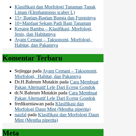
Klasifikasi dan Morfologi Tanaman Tapak
Liman (Elephantopus scaber L)
15+ Bagian-Bagian Bunga dan Fungsinya
10+Manfaat Sekam Padi Bagi Tanaman
Kerang Bambu – Klasifikasi, Morfologi,
Jenis, dan Habitatnya
Ayam Cemani – Taksonomi, Morfologi,
Habitat, dan Pakannya
Komentar Terbaru
Sejingga
pada
Ayam Cemani – Taksonomi,
Morfologi, Habitat, dan Pakannya
Dr.H.Bahrum Mutakin
pada
Cara Membuat
Pakan Alternatif Lele Dari Eceng Gondok
dr.N.Bahrum Mutakin
pada
Cara Membuat
Pakan Alternatif Lele Dari Eceng Gondok
fredikurniawan
pada
Klasifikasi dan
Morfologi Daun Mint (Mentha piperita)
naufal
pada
Klasifikasi dan Morfologi Daun
Mint (Mentha piperita)
Meta