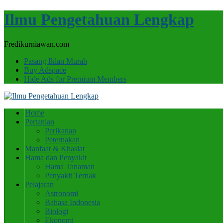
Ilmu Pengetahuan Lengkap
Fredikurniawan.com
Pasang Iklan Murah
Buy Adspace
Hide Ads for Premium Members
Home
Pertanian
Perikanan
Peternakan
Manfaat & Khasiat
Hama dan Penyakit
Hama Tanaman
Penyakit Ternak
Pelajaran
Astronomi
Bahasa Indonesia
Biologi
Ekonomi