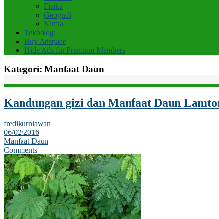
Fisika
Geografi
Kimia
Teknologi
Buy Adspace
Hide Ads for Premium Members
Kategori:
Manfaat Daun
Kandungan gizi dan Manfaat Daun Lamto
fredikurniawan
06/02/2016
Manfaat Daun
Comments