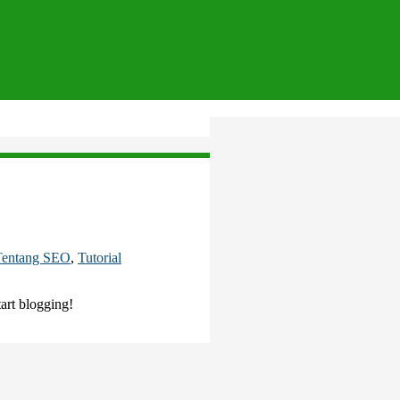
Tentang SEO
,
Tutorial
tart blogging!