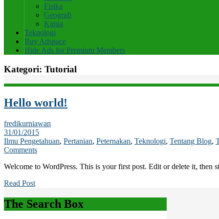
Fisika
Geografi
Kimia
Teknologi
Buy Adspace
Hide Ads for Premium Members
Kategori:
Tutorial
Hello world!
fredikurniawan
31/01/2015
Ilmu Pengetahuan
,
Pertanian
,
Peternakan
,
Teknologi
,
Tentang Blog
,
Comments
Welcome to WordPress. This is your first post. Edit or delete it, then s
Read Post
The Search Box