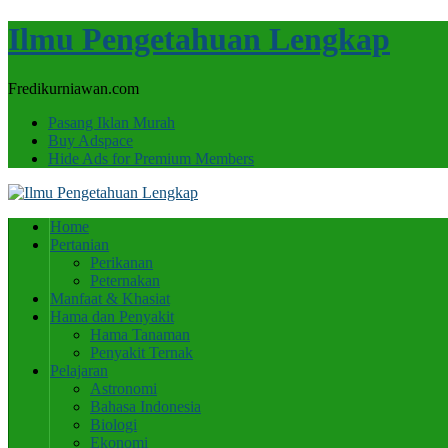
Ilmu Pengetahuan Lengkap
Fredikurniawan.com
Pasang Iklan Murah
Buy Adspace
Hide Ads for Premium Members
Home
Pertanian
Perikanan
Peternakan
Manfaat & Khasiat
Hama dan Penyakit
Hama Tanaman
Penyakit Ternak
Pelajaran
Astronomi
Bahasa Indonesia
Biologi
Ekonomi