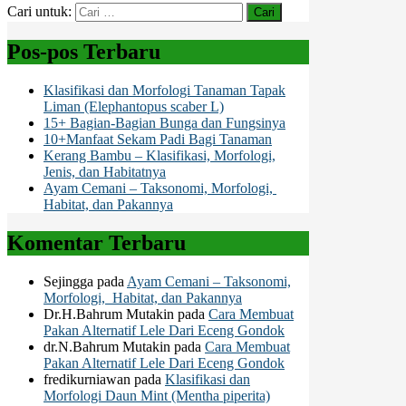
Cari untuk:
Pos-pos Terbaru
Klasifikasi dan Morfologi Tanaman Tapak
Liman (Elephantopus scaber L)
15+ Bagian-Bagian Bunga dan Fungsinya
10+Manfaat Sekam Padi Bagi Tanaman
Kerang Bambu – Klasifikasi, Morfologi,
Jenis, dan Habitatnya
Ayam Cemani – Taksonomi, Morfologi,
Habitat, dan Pakannya
Komentar Terbaru
Sejingga
pada
Ayam Cemani – Taksonomi,
Morfologi, Habitat, dan Pakannya
Dr.H.Bahrum Mutakin
pada
Cara Membuat
Pakan Alternatif Lele Dari Eceng Gondok
dr.N.Bahrum Mutakin
pada
Cara Membuat
Pakan Alternatif Lele Dari Eceng Gondok
fredikurniawan
pada
Klasifikasi dan
Morfologi Daun Mint (Mentha piperita)