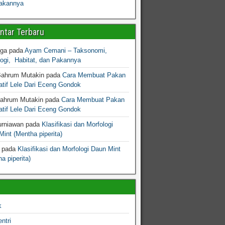
akannya
tar Terbaru
gga
pada
Ayam Cemani – Taksonomi,
logi, Habitat, dan Pakannya
Bahrum Mutakin
pada
Cara Membuat Pakan
atif Lele Dari Eceng Gondok
Bahrum Mutakin
pada
Cara Membuat Pakan
atif Lele Dari Eceng Gondok
urniawan
pada
Klasifikasi dan Morfologi
int (Mentha piperita)
pada
Klasifikasi dan Morfologi Daun Mint
a piperita)
k
ntri