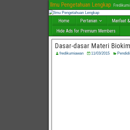
Ilmu Pengetahuan Lengkap
Fredikur
Home
Pertanian
Manfaat &
Hide Ads for Premium Members
Dasar-dasar Materi Biokim
fredikurniawan
11/03/2015
Pendid