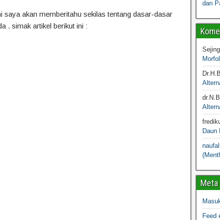
dan P
ni saya akan memberitahu sekilas tentang dasar-dasar
. simak artikel berikut ini :
Komen
Sejin
Morfo
Dr.H.
Altern
dr.N.
Altern
fredik
Daun M
naufal
(Menth
Meta
Masu
Feed e