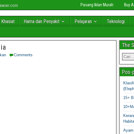
Pasang Iklan Murah
Buy 
niawan.com
 Khasiat
Hama dan Penyakit
Pelajaran
Teknologi
The 
ia
ikan
Comments
Pos-p
Klasi
(Elep
15+ B
10+Ma
Kerang
Habit
Ayam 