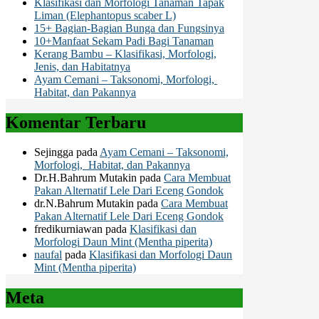
Klasifikasi dan Morfologi Tanaman Tapak
Liman (Elephantopus scaber L)
15+ Bagian-Bagian Bunga dan Fungsinya
10+Manfaat Sekam Padi Bagi Tanaman
Kerang Bambu – Klasifikasi, Morfologi,
Jenis, dan Habitatnya
Ayam Cemani – Taksonomi, Morfologi,
Habitat, dan Pakannya
Komentar Terbaru
Sejingga
pada
Ayam Cemani – Taksonomi,
Morfologi, Habitat, dan Pakannya
Dr.H.Bahrum Mutakin
pada
Cara Membuat
Pakan Alternatif Lele Dari Eceng Gondok
dr.N.Bahrum Mutakin
pada
Cara Membuat
Pakan Alternatif Lele Dari Eceng Gondok
fredikurniawan
pada
Klasifikasi dan
Morfologi Daun Mint (Mentha piperita)
naufal
pada
Klasifikasi dan Morfologi Daun
Mint (Mentha piperita)
Meta