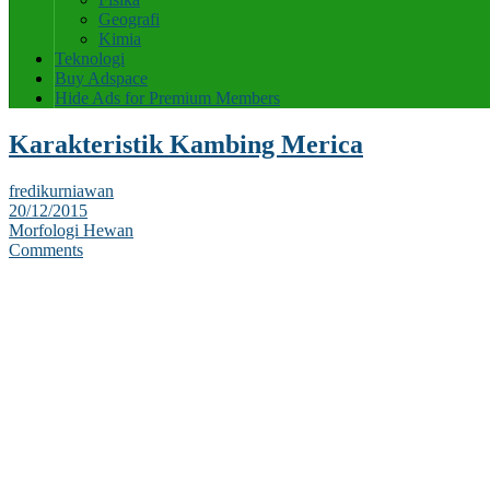
Geografi
Kimia
Teknologi
Buy Adspace
Hide Ads for Premium Members
Karakteristik Kambing Merica
fredikurniawan
20/12/2015
Morfologi Hewan
Comments