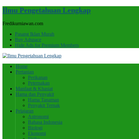
Ilmu Pengetahuan Lengkap
Fredikurniawan.com
Pasang Iklan Murah
Buy Adspace
Hide Ads for Premium Members
Home
Pertanian
Perikanan
Peternakan
Manfaat & Khasiat
Hama dan Penyakit
Hama Tanaman
Penyakit Ternak
Pelajaran
Astronomi
Bahasa Indonesia
Biologi
Ekonomi
Fisika