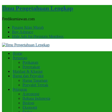
Ilmu Pengetahuan Lengkap
Fredikurniawan.com
Pasang Iklan Murah
Buy Adspace
Hide Ads for Premium Members
Home
Pertanian
Perikanan
Peternakan
Manfaat & Khasiat
Hama dan Penyakit
Hama Tanaman
Penyakit Ternak
Pelajaran
Astronomi
Bahasa Indonesia
Biologi
Ekonomi
Fisika