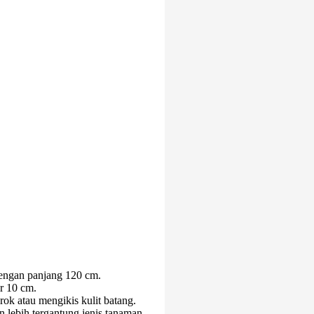
dengan panjang 120 cm.
r 10 cm.
k atau mengikis kulit batang.
 lebih tergantung jenis tanaman