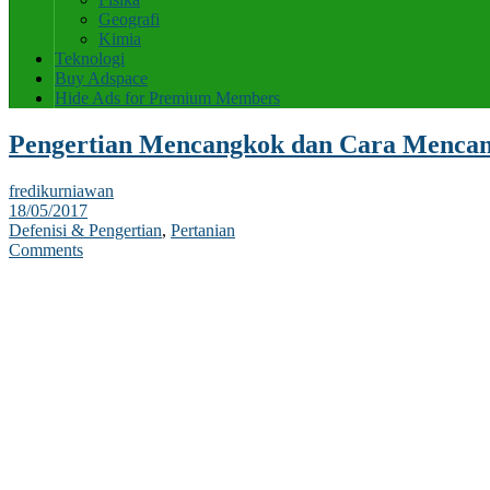
Geografi
Kimia
Teknologi
Buy Adspace
Hide Ads for Premium Members
Pengertian Mencangkok dan Cara Menca
fredikurniawan
18/05/2017
Defenisi & Pengertian
,
Pertanian
Comments