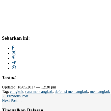
Sebarkan ini:
Terkait
Updated: 18/05/2017 — 12:30 pm
Tag:
cangkok
,
cara mencangkok
,
defenisi mencangkok
,
mencangkok
← Previous Post
Next Post →
Tinggalkan Balasan