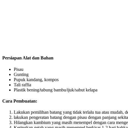
Persiapan Alat dan Bahan
Pisau
Gunting
Pupuk kandang, kompos
Tali raffia
Plastik bening/tabung bambu/ijuk/sabut kelapa
Cara Pembuatan:
Lakukan pemilihan batang yang tidak terlalu tua atau mudah, 
lakukan pengeratan batang dengan pisau dengan panjang sekita
Hilangkan kambium yang masih menempel dengan cara mengero
Keringkan getah yang masih menempel berkisar 1-2 hari bahkan