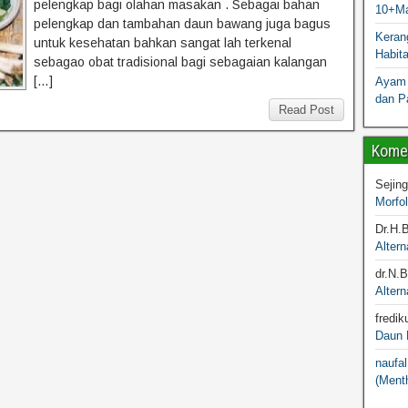
pelengkap bagi olahan masakan . Sebagai bahan
10+Ma
pelengkap dan tambahan daun bawang juga bagus
Kerang
untuk kesehatan bahkan sangat lah terkenal
Habit
sebagao obat tradisional bagi sebagaian kalangan
[…]
Ayam 
dan P
Read Post
Komen
Sejin
Morfo
Dr.H.
Altern
dr.N.
Altern
fredik
Daun M
naufal
(Menth