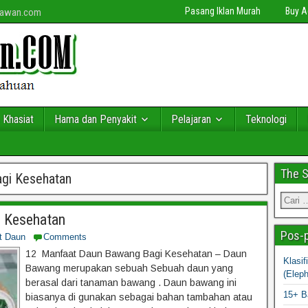
Pasang Iklan Murah
Buy 
niawan.com
 Khasiat
Hama dan Penyakit
Pelajaran
Teknologi
The 
gi Kesehatan
 Kesehatan
Pos-p
t Daun
Comments
12 Manfaat Daun Bawang Bagi Kesehatan – Daun
Klasi
Bawang merupakan sebuah Sebuah daun yang
(Elep
berasal dari tanaman bawang . Daun bawang ini
15+ B
biasanya di gunakan sebagai bahan tambahan atau