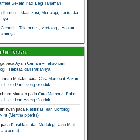
nfaat Sekam Padi Bagi Tanaman
 Bambu – Klasifikasi, Morfologi, Jenis, dan
atnya
Cemani – Taksonomi, Morfologi, Habitat,
akannya
tar Terbaru
gga
pada
Ayam Cemani – Taksonomi,
logi, Habitat, dan Pakannya
Bahrum Mutakin
pada
Cara Membuat Pakan
atif Lele Dari Eceng Gondok
Bahrum Mutakin
pada
Cara Membuat Pakan
atif Lele Dari Eceng Gondok
urniawan
pada
Klasifikasi dan Morfologi
int (Mentha piperita)
pada
Klasifikasi dan Morfologi Daun Mint
a piperita)