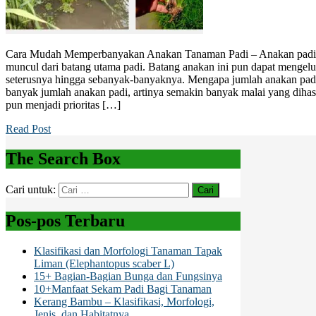
Cara Mudah Memperbanyakan Anakan Tanaman Padi – Anakan padi 
muncul dari batang utama padi. Batang anakan ini pun dapat mengelu
seterusnya hingga sebanyak-banyaknya. Mengapa jumlah anakan pad
banyak jumlah anakan padi, artinya semakin banyak malai yang dih
pun menjadi prioritas […]
Read Post
The Search Box
Cari untuk:
Pos-pos Terbaru
Klasifikasi dan Morfologi Tanaman Tapak
Liman (Elephantopus scaber L)
15+ Bagian-Bagian Bunga dan Fungsinya
10+Manfaat Sekam Padi Bagi Tanaman
Kerang Bambu – Klasifikasi, Morfologi,
Jenis, dan Habitatnya