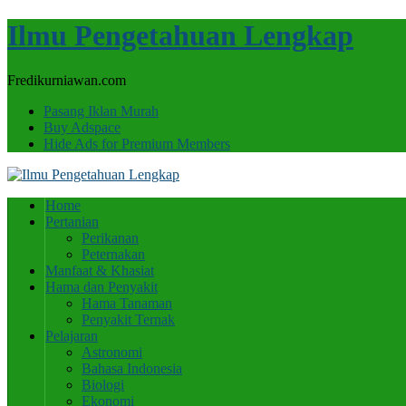
Ilmu Pengetahuan Lengkap
Fredikurniawan.com
Pasang Iklan Murah
Buy Adspace
Hide Ads for Premium Members
Home
Pertanian
Perikanan
Peternakan
Manfaat & Khasiat
Hama dan Penyakit
Hama Tanaman
Penyakit Ternak
Pelajaran
Astronomi
Bahasa Indonesia
Biologi
Ekonomi