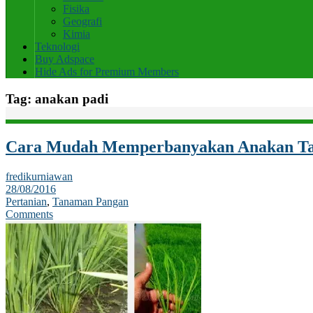
Fisika
Geografi
Kimia
Teknologi
Buy Adspace
Hide Ads for Premium Members
Tag:
anakan padi
Cara Mudah Memperbanyakan Anakan T
fredikurniawan
28/08/2016
Pertanian
,
Tanaman Pangan
Comments