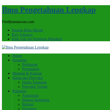
Ilmu Pengetahuan Lengkap
Fredikurniawan.com
Pasang Iklan Murah
Buy Adspace
Hide Ads for Premium Members
Home
Pertanian
Perikanan
Peternakan
Manfaat & Khasiat
Hama dan Penyakit
Hama Tanaman
Penyakit Ternak
Pelajaran
Astronomi
Bahasa Indonesia
Biologi
Ekonomi