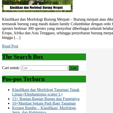
Klasifikasi dan Morfologi Burung Merpati – Burung merpati atau dik
termasuk burung yang masih dalam family Columbidae dengan ordo 
spesies berkisar 300 spesies yang menyebar diberbagai seluruh belaha
Eropa, Afrika dan Asia Tenggara, sehingga penyebaran burung merpat
hingga […]
Read Post
The Search Box
Cari untuk:
Pos-pos Terbaru
Klasifikasi dan Morfologi Tanaman Tapak
Liman (Elephantopus scaber L)
15+ Bagian-Bagian Bunga dan Fungsinya
10+Manfaat Sekam Padi Bagi Tanaman
Kerang Bambu – Klasifikasi, Morfologi,
Jenis, dan Habitatnya