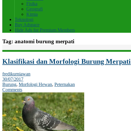
Fisika
Geografi
Kimia
Teknologi
Buy Adspace
Hide Ads for Premium Members
Tag:
anatomi burung merpati
Klasifikasi dan Morfologi Burung Merpati
fredikurniawan
30/07/2017
Burung
,
Morfologi Hewan
,
Peternakan
Comments