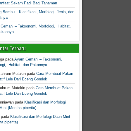
nfaat Sekam Padi Bagi Tanaman
 Bambu – Klasifikasi, Morfologi, Jenis, dan
atnya
Cemani – Taksonomi, Morfologi, Habitat,
akannya
tar Terbaru
gga
pada
Ayam Cemani – Taksonomi,
logi, Habitat, dan Pakannya
Bahrum Mutakin
pada
Cara Membuat Pakan
atif Lele Dari Eceng Gondok
Bahrum Mutakin
pada
Cara Membuat Pakan
atif Lele Dari Eceng Gondok
urniawan
pada
Klasifikasi dan Morfologi
int (Mentha piperita)
pada
Klasifikasi dan Morfologi Daun Mint
a piperita)