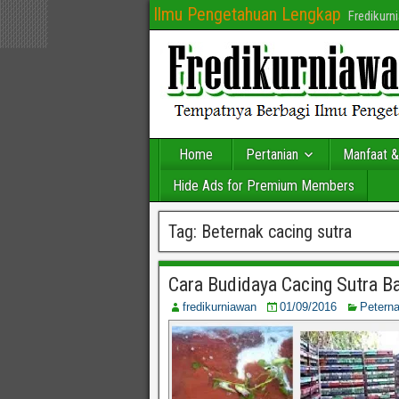
Ilmu Pengetahuan Lengkap
Fredikur
Home
Pertanian
Manfaat &
Hide Ads for Premium Members
Tag:
Beternak cacing sutra
Cara Budidaya Cacing Sutra B
fredikurniawan
01/09/2016
Petern