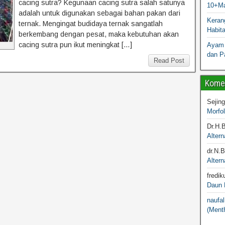
cacing sutra? Kegunaan cacing sutra salah satunya
10+Ma
adalah untuk digunakan sebagai bahan pakan dari
Kerang
ternak. Mengingat budidaya ternak sangatlah
Habit
berkembang dengan pesat, maka kebutuhan akan
cacing sutra pun ikut meningkat […]
Ayam 
dan P
Read Post
Komen
Sejin
Morfo
Dr.H.
Altern
dr.N.
Altern
fredik
Daun M
naufal
(Menth