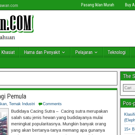
Pasang Iklan Murah
Buy 
niawan.com
 Khasiat
Hama dan Penyakit
Pelajaran
Teknologi
The 
agi Pemula
Pos-p
akan
,
Ternak Industri
Comments
Budidaya Cacing Sutra – Cacing sutra merupakan
Klasi
salah satu jenis hewan yang budidayanya mulai
(Elep
meningkat popularitasnya. Mungkin banyak orang
15+ B
yang akan bertanya-tanya memang apa gunanya