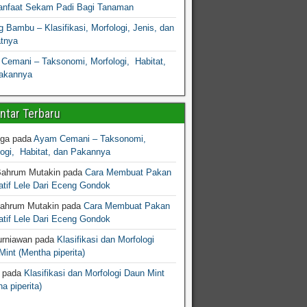
nfaat Sekam Padi Bagi Tanaman
 Bambu – Klasifikasi, Morfologi, Jenis, dan
atnya
Cemani – Taksonomi, Morfologi, Habitat,
akannya
tar Terbaru
gga
pada
Ayam Cemani – Taksonomi,
logi, Habitat, dan Pakannya
Bahrum Mutakin
pada
Cara Membuat Pakan
atif Lele Dari Eceng Gondok
Bahrum Mutakin
pada
Cara Membuat Pakan
atif Lele Dari Eceng Gondok
urniawan
pada
Klasifikasi dan Morfologi
int (Mentha piperita)
pada
Klasifikasi dan Morfologi Daun Mint
a piperita)