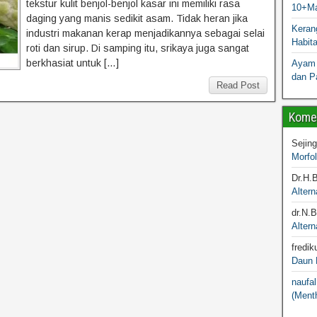
tekstur kulit benjol-benjol kasar ini memiliki rasa
10+Ma
daging yang manis sedikit asam. Tidak heran jika
Kerang
industri makanan kerap menjadikannya sebagai selai
Habit
roti dan sirup. Di samping itu, srikaya juga sangat
berkhasiat untuk […]
Ayam 
dan P
Read Post
Komen
Sejin
Morfo
Dr.H.
Altern
dr.N.
Altern
fredik
Daun M
naufal
(Menth