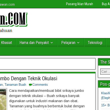
Pasang Iklan Murah
Buy 
niawan.com
 Khasiat
Hama dan Penyakit
Pelajaran
Teknologi
The 
umbo Dengan Teknik Okulasi
Pos-p
an
,
Tanaman Buah
Comments
Cara mendapatkan/membuat bibit srikaya jumbo
Klasi
dengan teknik okulasi – Buah srikaya banyak
(Elep
digunakan untuk industri makanan dan obat.
15+ B
Tanaman yang buahnya berbentuk bulat dengan