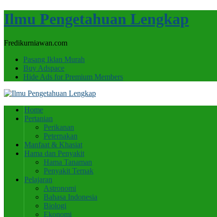
Ilmu Pengetahuan Lengkap
Fredikurniawan.com
Pasang Iklan Murah
Buy Adspace
Hide Ads for Premium Members
Home
Pertanian
Perikanan
Peternakan
Manfaat & Khasiat
Hama dan Penyakit
Hama Tanaman
Penyakit Ternak
Pelajaran
Astronomi
Bahasa Indonesia
Biologi
Ekonomi