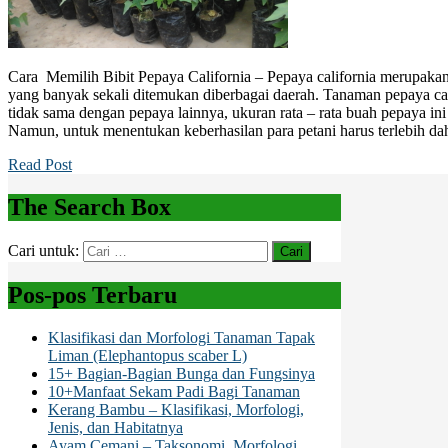
Cara Memilih Bibit Pepaya California – Pepaya california merupakan
yang banyak sekali ditemukan diberbagai daerah. Tanaman pepaya ca
tidak sama dengan pepaya lainnya, ukuran rata – rata buah pepaya ini
Namun, untuk menentukan keberhasilan para petani harus terlebih d
Read Post
The Search Box
Cari untuk:
Pos-pos Terbaru
Klasifikasi dan Morfologi Tanaman Tapak
Liman (Elephantopus scaber L)
15+ Bagian-Bagian Bunga dan Fungsinya
10+Manfaat Sekam Padi Bagi Tanaman
Kerang Bambu – Klasifikasi, Morfologi,
Jenis, dan Habitatnya
Ayam Cemani – Taksonomi, Morfologi,