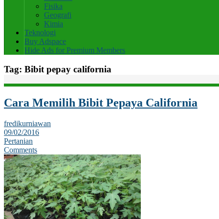
Fisika
Geografi
Kimia
Teknologi
Buy Adspace
Hide Ads for Premium Members
Tag:
Bibit pepay california
Cara Memilih Bibit Pepaya California
fredikurniawan
09/02/2016
Pertanian
Comments