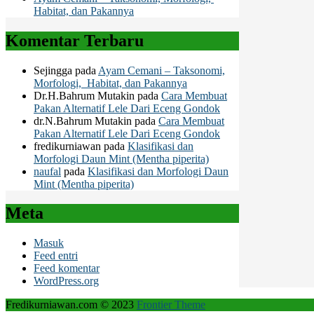
Habitat, dan Pakannya
Komentar Terbaru
Sejingga
pada
Ayam Cemani – Taksonomi,
Morfologi, Habitat, dan Pakannya
Dr.H.Bahrum Mutakin
pada
Cara Membuat
Pakan Alternatif Lele Dari Eceng Gondok
dr.N.Bahrum Mutakin
pada
Cara Membuat
Pakan Alternatif Lele Dari Eceng Gondok
fredikurniawan
pada
Klasifikasi dan
Morfologi Daun Mint (Mentha piperita)
naufal
pada
Klasifikasi dan Morfologi Daun
Mint (Mentha piperita)
Meta
Masuk
Feed entri
Feed komentar
WordPress.org
Fredikurniawan.com © 2023
Frontier Theme