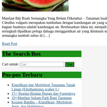
Manfaat Biji Buah Semangka Yang Belum Diketahui – Tanaman buah
Citrullus vulgaris merupakan tumbuhan dengan kandungan air yang 
bagian buahnya adalah kandungan air. Berdasarkan fakta ini, menja
seringkali dijadikan pelega dahaga menggantikan air yang diminum 
semangka tumbuh subur di […]
Read Post
The Search Box
Cari untuk:
Pos-pos Terbaru
Klasifikasi dan Morfologi Tanaman Tapak
Liman (Elephantopus scaber L)
15+ Bagian-Bagian Bunga dan Fungsinya
10+Manfaat Sekam Padi Bagi Tanaman
Kerang Bambu – Klasifikasi, Morfologi,
Jenis, dan Habitatnya