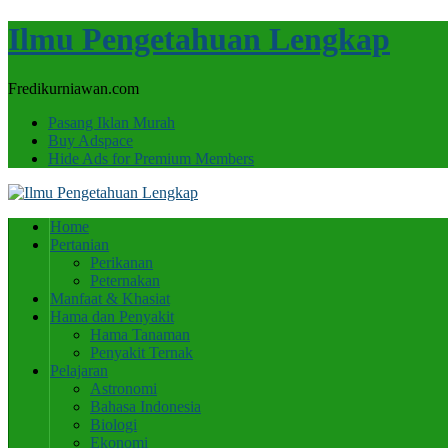
Ilmu Pengetahuan Lengkap
Fredikurniawan.com
Pasang Iklan Murah
Buy Adspace
Hide Ads for Premium Members
Home
Pertanian
Perikanan
Peternakan
Manfaat & Khasiat
Hama dan Penyakit
Hama Tanaman
Penyakit Ternak
Pelajaran
Astronomi
Bahasa Indonesia
Biologi
Ekonomi