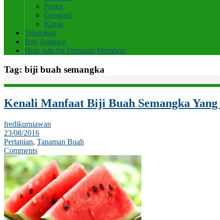
Fisika
Geografi
Kimia
Teknologi
Buy Adspace
Hide Ads for Premium Members
Tag:
biji buah semangka
Kenali Manfaat Biji Buah Semangka Yang
fredikurniawan
23/08/2016
Pertanian
,
Tanaman Buah
Comments